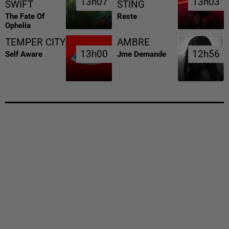
13h07
13h07
13h03
13h03
SWIFT
STING
The Fate Of
Reste
Ophelia
TEMPER CITY
AMBRE
13h00
13h00
12h56
12h56
Self Aware
Jme Demande