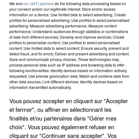
We and
our (447) partners
do the following data processing based on
your consent and/or our legitimate interest: Store and/or access
information on a device; Use limited data to select advertising; Create
profiles for personalised advertising; Use profiles to select personalised
advertising; Measure advertising performance; Measure content
performance; Understand audiences through statistics or combinations
of data from different sources; Develop and improve services; Create
profiles to personalise content; Use profiles to select personalised
content; Use limited data to select content; Ensure security, prevent and
detect fraud, and fix errors; Deliver and present advertising and content;
Save and communicate privacy choices. These technologies may
process personal data such as IP address and browsing data to offer
following functionalities: Identify devices based on information actively
requested; Use precise geolocation data; Match and combine data from
other data sources; Link different devices; Identify devices based on
information transmitted automatically.
APRÈS TOUTES CES CANICULES, LES REFUGES
Vous pouvez accepter en cliquant sur "Accepter
DE FAUNE SAUVAGE SONT...
et fermer", ou affiner en sélectionnant les
finalités et/ou partenaires dans "Gérer mes
choix". Vous pouvez également refuser en
cliquant sur "Continuer sans accepter". Vos