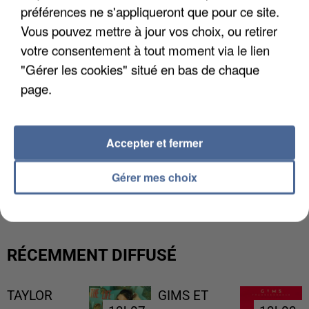
préférences ne s'appliqueront que pour ce site.
Vous pouvez mettre à jour vos choix, ou retirer
votre consentement à tout moment via le lien
"Gérer les cookies" situé en bas de chaque
page.
Accepter et fermer
L’UN DES FONDATEURS SUPPOSÉS DE LA DZ
Gérer mes choix
MAFIA INTERPELLÉ EN ALGÉRIE
RÉCEMMENT DIFFUSÉ
TAYLOR
GIMS ET