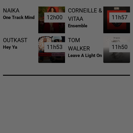
NAIKA
CORNEILLE &
12h00
12h00
11h57
11h57
One Track Mind
VITAA
Ensemble
OUTKAST
TOM
11h53
11h53
11h50
11h50
Hey Ya
WALKER
Leave A Light On