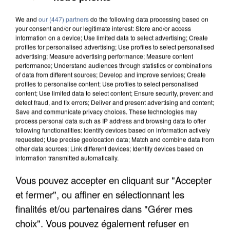
We and
our (447) partners
do the following data processing based on
your consent and/or our legitimate interest: Store and/or access
information on a device; Use limited data to select advertising; Create
profiles for personalised advertising; Use profiles to select personalised
advertising; Measure advertising performance; Measure content
performance; Understand audiences through statistics or combinations
of data from different sources; Develop and improve services; Create
profiles to personalise content; Use profiles to select personalised
content; Use limited data to select content; Ensure security, prevent and
detect fraud, and fix errors; Deliver and present advertising and content;
Save and communicate privacy choices. These technologies may
process personal data such as IP address and browsing data to offer
following functionalities: Identify devices based on information actively
requested; Use precise geolocation data; Match and combine data from
other data sources; Link different devices; Identify devices based on
information transmitted automatically.
Vous pouvez accepter en cliquant sur "Accepter
UNE TOURISTE DE L’OISE EMPORTÉE PAR UNE
et fermer", ou affiner en sélectionnant les
COULÉE DE BOUE EN HAUTE-SAVOIE
finalités et/ou partenaires dans "Gérer mes
choix". Vous pouvez également refuser en