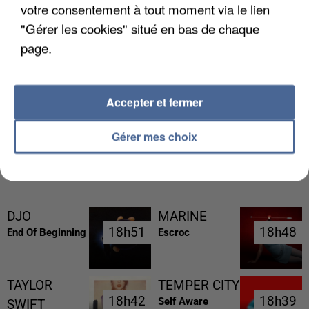
votre consentement à tout moment via le lien
"Gérer les cookies" situé en bas de chaque
page.
L’UN DES FONDATEURS SUPPOSÉS DE LA DZ
Accepter et fermer
MAFIA INTERPELLÉ EN ALGÉRIE
Gérer mes choix
RÉCEMMENT DIFFUSÉ
DJO
MARINE
18h51
18h51
18h48
18h48
End Of Beginning
Escroc
TAYLOR
TEMPER CITY
18h42
18h42
18h39
18h39
Self Aware
SWIFT