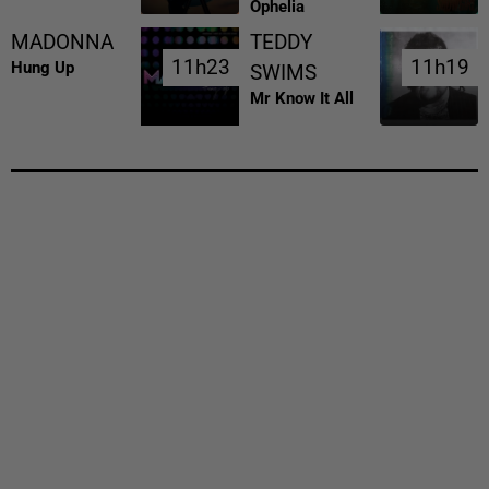
Ophelia
MADONNA
TEDDY
11h23
11h23
11h19
11h19
Hung Up
SWIMS
Mr Know It All