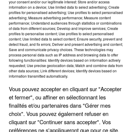
your consent and/or our legitimate interest: Store and/or access
information on a device; Use limited data to select advertising; Create
profiles for personalised advertising; Use profiles to select personalised
advertising; Measure advertising performance; Measure content
performance; Understand audiences through statistics or combinations
of data from different sources; Develop and improve services; Create
profiles to personalise content; Use profiles to select personalised
content; Use limited data to select content; Ensure security, prevent and
detect fraud, and fix errors; Deliver and present advertising and content;
Save and communicate privacy choices. These technologies may
process personal data such as IP address and browsing data to offer
following functionalities: Identify devices based on information actively
requested; Use precise geolocation data; Match and combine data from
other data sources; Link different devices; Identify devices based on
UNE TOURISTE DE L’OISE EMPORTÉE PAR UNE
information transmitted automatically.
COULÉE DE BOUE EN HAUTE-SAVOIE
Vous pouvez accepter en cliquant sur "Accepter
et fermer", ou affiner en sélectionnant les
finalités et/ou partenaires dans "Gérer mes
choix". Vous pouvez également refuser en
cliquant sur "Continuer sans accepter". Vos
préférences ne s'appliqueront que pour ce site.