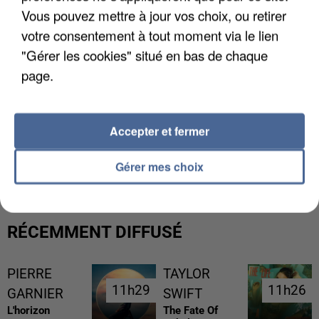
Vous pouvez mettre à jour vos choix, ou retirer
votre consentement à tout moment via le lien
"Gérer les cookies" situé en bas de chaque
page.
Accepter et fermer
LES DONNÉES DE 300 000 CLIENTS DÉROBÉES À
INTERMARCHÉ APRÈS UNE...
Gérer mes choix
RÉCEMMENT DIFFUSÉ
PIERRE
TAYLOR
11h29
11h29
11h26
11h26
GARNIER
SWIFT
L'horizon
The Fate Of