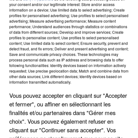
your consent and/or our legitimate interest: Store and/or access
information on a device; Use limited data to select advertising; Create
profiles for personalised advertising; Use profiles to select personalised
advertising; Measure advertising performance; Measure content
performance; Understand audiences through statistics or combinations
of data from different sources; Develop and improve services; Create
profiles to personalise content; Use profiles to select personalised
content; Use limited data to select content; Ensure security, prevent and
detect fraud, and fix errors; Deliver and present advertising and content;
Save and communicate privacy choices. These technologies may
process personal data such as IP address and browsing data to offer
following functionalities: Identify devices based on information actively
requested; Use precise geolocation data; Match and combine data from
other data sources; Link different devices; Identify devices based on
APRÈS TOUTES CES CANICULES, LES REFUGES
information transmitted automatically.
DE FAUNE SAUVAGE SONT...
Vous pouvez accepter en cliquant sur "Accepter
et fermer", ou affiner en sélectionnant les
finalités et/ou partenaires dans "Gérer mes
choix". Vous pouvez également refuser en
cliquant sur "Continuer sans accepter". Vos