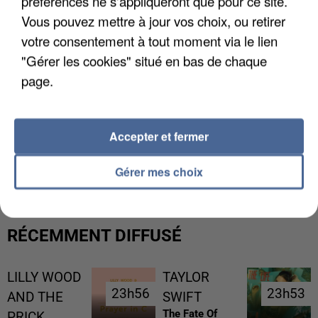
préférences ne s'appliqueront que pour ce site.
Vous pouvez mettre à jour vos choix, ou retirer
votre consentement à tout moment via le lien
"Gérer les cookies" situé en bas de chaque
page.
Accepter et fermer
L’UN DES FONDATEURS SUPPOSÉS DE LA DZ
MAFIA INTERPELLÉ EN ALGÉRIE
Gérer mes choix
RÉCEMMENT DIFFUSÉ
LILLY WOOD
TAYLOR
23h56
23h56
23h53
23h53
AND THE
SWIFT
The Fate Of
PRICK