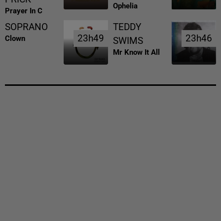
Ophelia
Prayer In C
SOPRANO
TEDDY
23h49
23h49
23h46
23h46
Clown
SWIMS
Mr Know It All