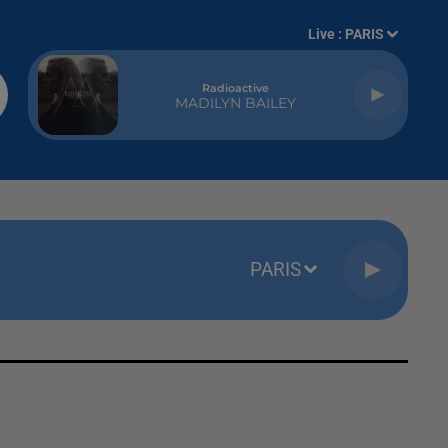
Live :
PARIS
Radioactive
MADILYN BAILEY
PARIS