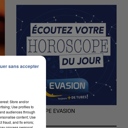
uer sans accepter
erest: Store and/or
tising; Use profiles to
L'HOROSCOPE EVASION
tand audiences through
personalise content; Use
 fraud, and fix errors;
 may process personal