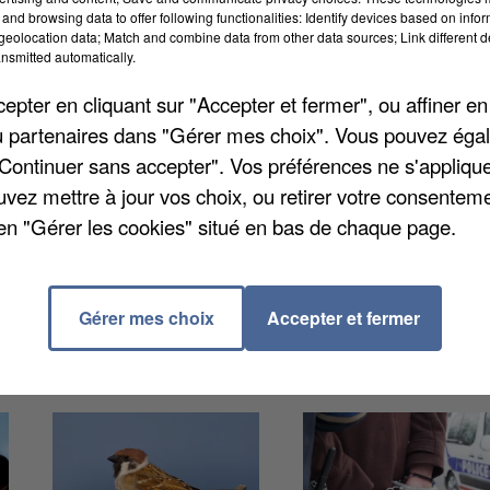
and browsing data to offer following functionalities: Identify devices based on infor
eolocation data; Match and combine data from other data sources; Link different de
nsmitted automatically.
-Somme et de Corbie sont intervenus hier soir peu
pter en cliquant sur "Accepter et fermer", ou affiner en
 totalement embrasée, pour des raisons encore
/ou partenaires dans "Gérer mes choix". Vous pouvez éga
 pas été blessés, mais choqués, ont été pris en charg
"Continuer sans accepter". Vos préférences ne s'appliqu
isque les sinistrés ont tout perdu. Ils ont besoin de
uvez mettre à jour vos choix, ou retirer votre consenteme
s vêtements pour homme taille L/XL et pour femme
en "Gérer les cookies" situé en bas de chaque page.
12 ans et pour leur petit garçon en taille 18 mois. Pour
a mairie de Chipilly au 03 22 76 66 22.
Gérer mes choix
Accepter et fermer