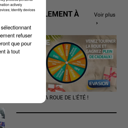
mation actively
vices; Identify devices
ACTUELLEMENT À
Voir plus
GAGNER
 sélectionnant
lement refuser
e
eront que pour
nt à tout
TOURNEZ LA ROUE DE L'ÉTÉ !