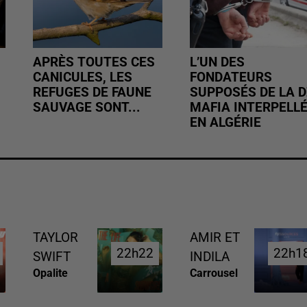
APRÈS TOUTES CES
L’UN DES
CANICULES, LES
FONDATEURS
REFUGES DE FAUNE
SUPPOSÉS DE LA D
SAUVAGE SONT...
MAFIA INTERPELL
EN ALGÉRIE
TAYLOR
AMIR ET
22h22
22h22
22h1
22h1
SWIFT
INDILA
Opalite
Carrousel