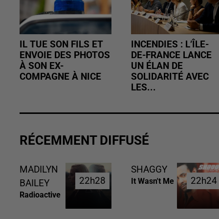
IL TUE SON FILS ET
INCENDIES : L’ÎLE-
ENVOIE DES PHOTOS
DE-FRANCE LANCE
À SON EX-
UN ÉLAN DE
COMPAGNE À NICE
SOLIDARITÉ AVEC
LES...
RÉCEMMENT DIFFUSÉ
MADILYN
SHAGGY
22h28
22h28
22h24
22h24
It Wasn't Me
BAILEY
Radioactive