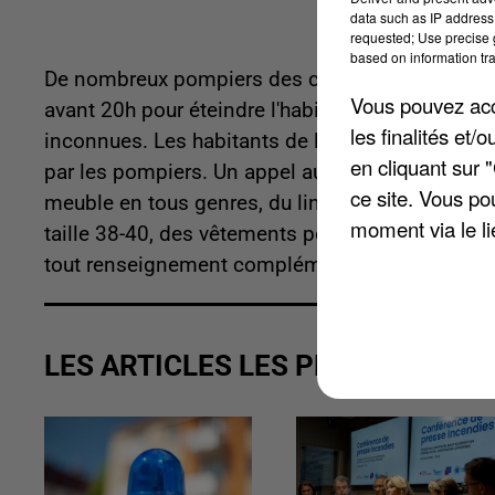
data such as IP address 
requested; Use precise g
based on information tra
De nombreux pompiers des casernes de Bray-sur
Vous pouvez acce
avant 20h pour éteindre l'habitation qui s'était
les finalités et
inconnues. Les habitants de la maison qui n'ont
en cliquant sur 
par les pompiers. Un appel au don a été lancé pu
ce site. Vous po
meuble en tous genres, du linge de maison, de
moment via le li
taille 38-40, des vêtements pour leur fille taille 
tout renseignement complémentaire, contactez l
LES ARTICLES LES PLUS VUS