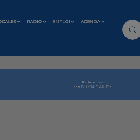
OCALES
RADIO
EMPLOI
AGENDA
Radioactive
MADILYN BAILEY