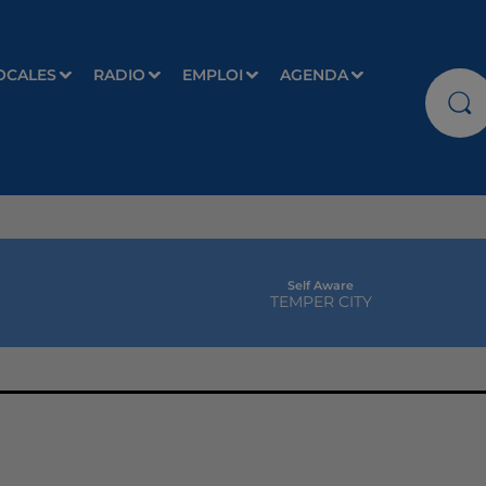
OCALES
RADIO
EMPLOI
AGENDA
Self Aware
TEMPER CITY