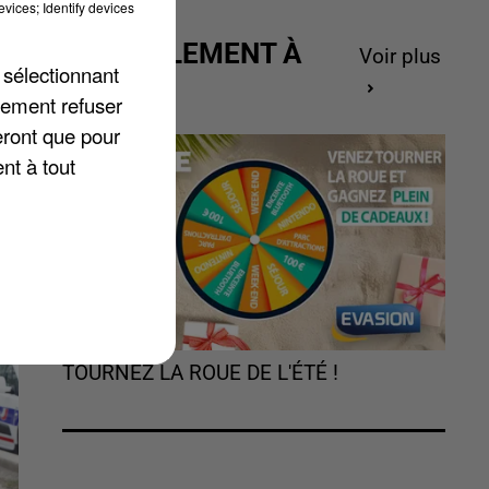
vices; Identify devices
ACTUELLEMENT À
e
Voir plus
 sélectionnant
GAGNER
lement refuser
eront que pour
nt à tout
TOURNEZ LA ROUE DE L'ÉTÉ !