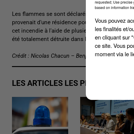
requested; Use precise g
based on information tra
Les flammes se sont déclarés dimanche en début
Vous pouvez acce
provenait d'une résidence pourtant à l'abandon
les finalités et
cet incendie à l'aide de plusieurs lances. L'orig
en cliquant sur 
été totalement détruite dans les flammes.
ce site. Vous po
moment via le li
Crédit : Nicolas Chacun – Benjamin Swiniarski
LES ARTICLES LES PLUS VUS