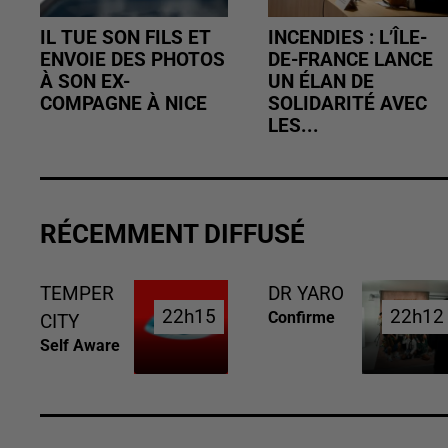
IL TUE SON FILS ET
INCENDIES : L’ÎLE-
ENVOIE DES PHOTOS
DE-FRANCE LANCE
À SON EX-
UN ÉLAN DE
COMPAGNE À NICE
SOLIDARITÉ AVEC
LES...
RÉCEMMENT DIFFUSÉ
TEMPER
DR YARO
22h15
22h15
22h12
22h12
Confirme
CITY
Self Aware