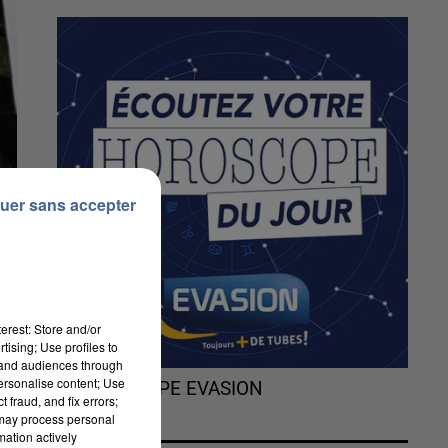
uer sans accepter
erest: Store and/or
tising; Use profiles to
tand audiences through
personalise content; Use
L'HOROSCOPE EVASION
 fraud, and fix errors;
 may process personal
mation actively