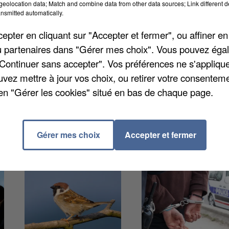
eolocation data; Match and combine data from other data sources; Link different de
nsmitted automatically.
 d'après-midi, dans la rue de Bougainville. La fumé
pter en cliquant sur "Accepter et fermer", ou affiner en
. De nombreux pompiers ont pu rapidement maîtriser
/ou partenaires dans "Gérer mes choix". Vous pouvez éga
ine de ce foyer reste encore à déterminer. La maison à
"Continuer sans accepter". Vos préférences ne s'appliqu
uvez mettre à jour vos choix, ou retirer votre consenteme
en "Gérer les cookies" situé en bas de chaque page.
Gérer mes choix
Accepter et fermer