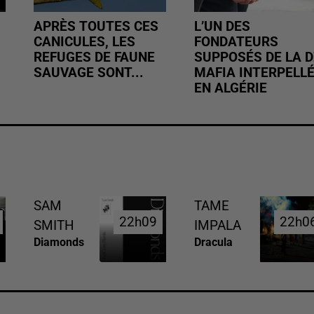
APRÈS TOUTES CES
L’UN DES
CANICULES, LES
FONDATEURS
REFUGES DE FAUNE
SUPPOSÉS DE LA D
SAUVAGE SONT...
MAFIA INTERPELL
EN ALGÉRIE
SAM
TAME
22h09
22h09
22h0
22h0
SMITH
IMPALA
Diamonds
Dracula