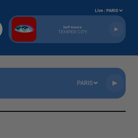
Live :
PARIS
Self Aware
TEMPER CITY
PARIS