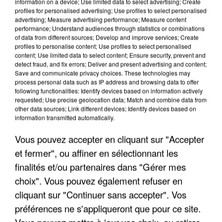
information on a device; Use limited data to select advertising; Create
profiles for personalised advertising; Use profiles to select personalised
advertising; Measure advertising performance; Measure content
performance; Understand audiences through statistics or combinations
of data from different sources; Develop and improve services; Create
profiles to personalise content; Use profiles to select personalised
content; Use limited data to select content; Ensure security, prevent and
detect fraud, and fix errors; Deliver and present advertising and content;
Save and communicate privacy choices. These technologies may
process personal data such as IP address and browsing data to offer
following functionalities: Identify devices based on information actively
requested; Use precise geolocation data; Match and combine data from
APRÈS TOUTES CES CANICULES, LES REFUGES
other data sources; Link different devices; Identify devices based on
DE FAUNE SAUVAGE SONT...
information transmitted automatically.
Vous pouvez accepter en cliquant sur "Accepter
et fermer", ou affiner en sélectionnant les
finalités et/ou partenaires dans "Gérer mes
choix". Vous pouvez également refuser en
cliquant sur "Continuer sans accepter". Vos
préférences ne s'appliqueront que pour ce site.