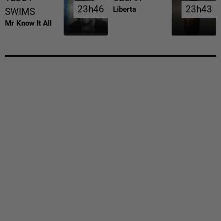
23h46
23h46
23h43
23h43
Liberta
SWIMS
Mr Know It All