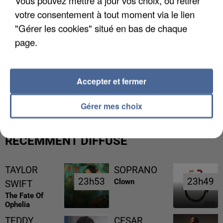
Vous pouvez mettre à jour vos choix, ou retirer
votre consentement à tout moment via le lien
"Gérer les cookies" situé en bas de chaque
page.
L’UN DES FONDATEURS SUPPOSÉS DE LA DZ
Accepter et fermer
MAFIA INTERPELLÉ EN ALGÉRIE
Gérer mes choix
RÉCEMMENT DIFFUSÉ
TAYLOR
SOPRANO
23h53
23h53
23h49
23h49
Clown
SWIFT
The Fate Of
Ophelia
TEDDY
CESAR