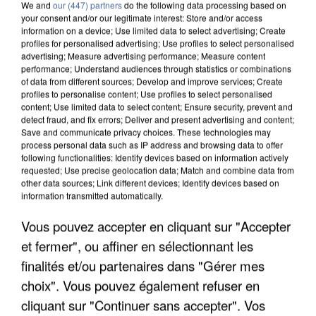
We and
our (447) partners
do the following data processing based on
your consent and/or our legitimate interest: Store and/or access
information on a device; Use limited data to select advertising; Create
profiles for personalised advertising; Use profiles to select personalised
advertising; Measure advertising performance; Measure content
performance; Understand audiences through statistics or combinations
of data from different sources; Develop and improve services; Create
profiles to personalise content; Use profiles to select personalised
content; Use limited data to select content; Ensure security, prevent and
detect fraud, and fix errors; Deliver and present advertising and content;
Save and communicate privacy choices. These technologies may
process personal data such as IP address and browsing data to offer
following functionalities: Identify devices based on information actively
requested; Use precise geolocation data; Match and combine data from
other data sources; Link different devices; Identify devices based on
information transmitted automatically.
APRÈS TOUTES CES CANICULES, LES REFUGES
DE FAUNE SAUVAGE SONT...
Vous pouvez accepter en cliquant sur "Accepter
et fermer", ou affiner en sélectionnant les
finalités et/ou partenaires dans "Gérer mes
choix". Vous pouvez également refuser en
cliquant sur "Continuer sans accepter". Vos