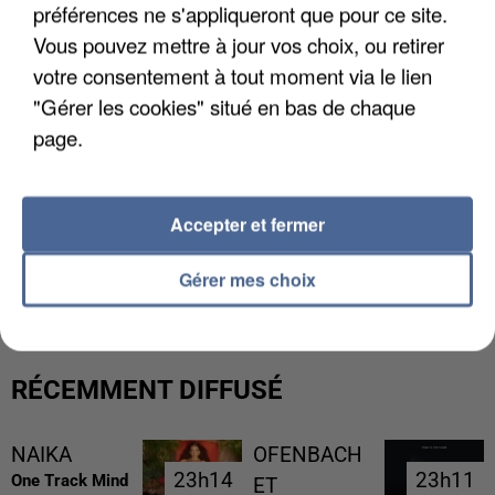
préférences ne s'appliqueront que pour ce site.
Vous pouvez mettre à jour vos choix, ou retirer
votre consentement à tout moment via le lien
"Gérer les cookies" situé en bas de chaque
page.
Accepter et fermer
L’UN DES FONDATEURS SUPPOSÉS DE LA DZ
MAFIA INTERPELLÉ EN ALGÉRIE
Gérer mes choix
RÉCEMMENT DIFFUSÉ
NAIKA
OFENBACH
23h14
23h14
23h11
23h11
One Track Mind
ET