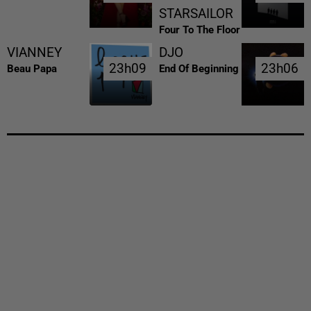
STARSAILOR
Four To The Floor
VIANNEY
DJO
23h09
23h09
23h06
23h06
Beau Papa
End Of Beginning