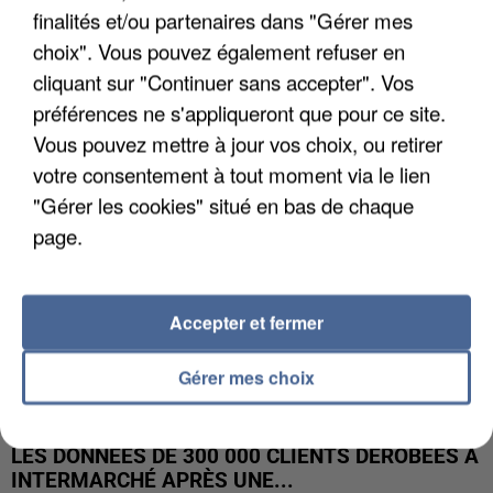
finalités et/ou partenaires dans "Gérer mes
UNE TOURISTE DE L’OISE EMPORTÉE PAR UNE
choix". Vous pouvez également refuser en
COULÉE DE BOUE EN HAUTE-SAVOIE
cliquant sur "Continuer sans accepter". Vos
préférences ne s'appliqueront que pour ce site.
Vous pouvez mettre à jour vos choix, ou retirer
votre consentement à tout moment via le lien
"Gérer les cookies" situé en bas de chaque
page.
Accepter et fermer
Gérer mes choix
LES DONNÉES DE 300 000 CLIENTS DÉROBÉES À
INTERMARCHÉ APRÈS UNE...