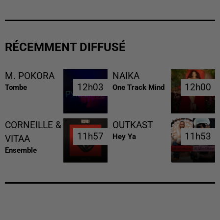
RÉCEMMENT DIFFUSÉ
M. POKORA
NAIKA
12h03
12h03
12h00
12h00
Tombe
One Track Mind
CORNEILLE &
OUTKAST
11h57
11h57
11h53
11h53
Hey Ya
VITAA
Ensemble