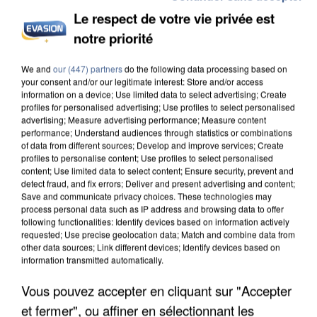
Le respect de votre vie privée est
notre priorité
UN SECOND CADRE DE LA DZ MAFIA
We and
our (447) partners
do the following data processing based on
INTERPELLÉ EN ALGÉRIE
your consent and/or our legitimate interest: Store and/or access
information on a device; Use limited data to select advertising; Create
profiles for personalised advertising; Use profiles to select personalised
advertising; Measure advertising performance; Measure content
performance; Understand audiences through statistics or combinations
of data from different sources; Develop and improve services; Create
profiles to personalise content; Use profiles to select personalised
content; Use limited data to select content; Ensure security, prevent and
detect fraud, and fix errors; Deliver and present advertising and content;
Save and communicate privacy choices. These technologies may
process personal data such as IP address and browsing data to offer
following functionalities: Identify devices based on information actively
requested; Use precise geolocation data; Match and combine data from
other data sources; Link different devices; Identify devices based on
information transmitted automatically.
Vous pouvez accepter en cliquant sur "Accepter
et fermer", ou affiner en sélectionnant les