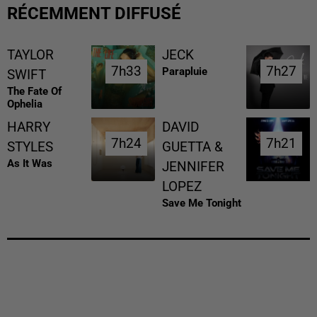
RÉCEMMENT DIFFUSÉ
TAYLOR
JECK
7h33
7h33
7h27
7h27
Parapluie
SWIFT
The Fate Of
Ophelia
HARRY
DAVID
7h24
7h24
7h21
7h21
STYLES
GUETTA &
As It Was
JENNIFER
LOPEZ
Save Me Tonight