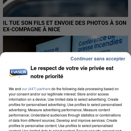
IL TUE SON FILS ET ENVOIE DES PHOTOS À SON
EX-COMPAGNE À NICE
Continuer sans accepter
Le respect de votre vie privée est
notre priorité
We and
our (447) partners
do the following data processing based on
your consent and/or our legitimate interest: Store and/or access
information on a device; Use limited data to select advertising; Create
profiles for personalised advertising; Use profiles to select personalised
advertising; Measure advertising performance; Measure content
performance; Understand audiences through statistics or combinations
of data from different sources; Develop and improve services; Create
profiles to personalise content; Use profiles to select personalised
content; Use limited data to select content; Ensure security, prevent and