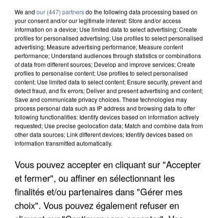
We and
our (447) partners
do the following data processing based on
your consent and/or our legitimate interest: Store and/or access
information on a device; Use limited data to select advertising; Create
profiles for personalised advertising; Use profiles to select personalised
advertising; Measure advertising performance; Measure content
performance; Understand audiences through statistics or combinations
of data from different sources; Develop and improve services; Create
profiles to personalise content; Use profiles to select personalised
content; Use limited data to select content; Ensure security, prevent and
detect fraud, and fix errors; Deliver and present advertising and content;
Save and communicate privacy choices. These technologies may
process personal data such as IP address and browsing data to offer
following functionalities: Identify devices based on information actively
requested; Use precise geolocation data; Match and combine data from
other data sources; Link different devices; Identify devices based on
information transmitted automatically.
APRÈS TOUTES CES CANICULES, LES REFUGES
Vous pouvez accepter en cliquant sur "Accepter
DE FAUNE SAUVAGE SONT...
et fermer", ou affiner en sélectionnant les
finalités et/ou partenaires dans "Gérer mes
choix". Vous pouvez également refuser en