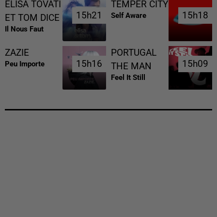
ELISA TOVATI
TEMPER CITY
15h21
15h21
15h18
15h18
Self Aware
ET TOM DICE
Il Nous Faut
ZAZIE
PORTUGAL
15h16
15h16
15h09
15h09
Peu Importe
THE MAN
Feel It Still