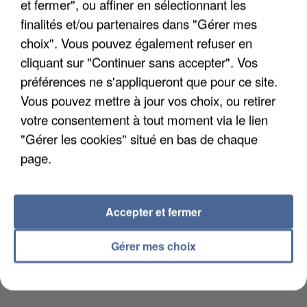
et fermer", ou affiner en sélectionnant les
LES DONNÉES DE 300 000 CLIENTS DÉROBÉES À
INTERMARCHÉ APRÈS UNE...
finalités et/ou partenaires dans "Gérer mes
choix". Vous pouvez également refuser en
cliquant sur "Continuer sans accepter". Vos
préférences ne s'appliqueront que pour ce site.
Vous pouvez mettre à jour vos choix, ou retirer
votre consentement à tout moment via le lien
"Gérer les cookies" situé en bas de chaque
page.
Accepter et fermer
Gérer mes choix
GABRIEL ATTAL ET RAPHAËL GLUCKSMANN
VISÉS PAR DES INGÉRENCES...