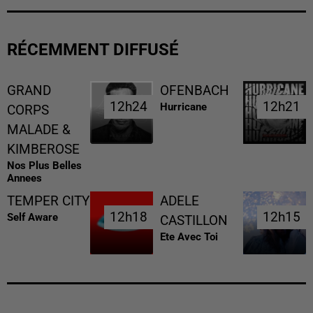
RÉCEMMENT DIFFUSÉ
GRAND
OFENBACH
12h24
12h24
12h21
12h21
Hurricane
CORPS
MALADE &
KIMBEROSE
Nos Plus Belles
Annees
TEMPER CITY
ADELE
12h18
12h18
12h15
12h15
Self Aware
CASTILLON
Ete Avec Toi