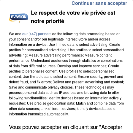
Continuer sans accepter
Le respect de votre vie privée est
notre priorité
UNE TOURISTE DE L’OISE EMPORTÉE PAR UNE
COULÉE DE BOUE EN HAUTE-SAVOIE
We and
our (447) partners
do the following data processing based on
your consent and/or our legitimate interest: Store and/or access
information on a device; Use limited data to select advertising; Create
profiles for personalised advertising; Use profiles to select personalised
advertising; Measure advertising performance; Measure content
performance; Understand audiences through statistics or combinations
of data from different sources; Develop and improve services; Create
profiles to personalise content; Use profiles to select personalised
content; Use limited data to select content; Ensure security, prevent and
detect fraud, and fix errors; Deliver and present advertising and content;
Save and communicate privacy choices. These technologies may
process personal data such as IP address and browsing data to offer
following functionalities: Identify devices based on information actively
requested; Use precise geolocation data; Match and combine data from
other data sources; Link different devices; Identify devices based on
information transmitted automatically.
Vous pouvez accepter en cliquant sur "Accepter