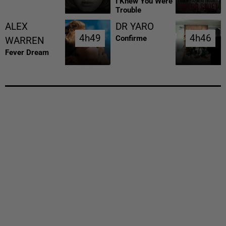
I Knew You Were
Trouble
ALEX
DR YARO
4h49
4h49
4h46
4h46
Confirme
WARREN
Fever Dream