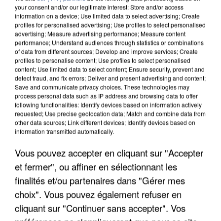
your consent and/or our legitimate interest: Store and/or access
information on a device; Use limited data to select advertising; Create
profiles for personalised advertising; Use profiles to select personalised
advertising; Measure advertising performance; Measure content
performance; Understand audiences through statistics or combinations
of data from different sources; Develop and improve services; Create
profiles to personalise content; Use profiles to select personalised
content; Use limited data to select content; Ensure security, prevent and
detect fraud, and fix errors; Deliver and present advertising and content;
Save and communicate privacy choices. These technologies may
process personal data such as IP address and browsing data to offer
following functionalities: Identify devices based on information actively
requested; Use precise geolocation data; Match and combine data from
other data sources; Link different devices; Identify devices based on
information transmitted automatically.
APRÈS TOUTES CES CANICULES, LES REFUGES
DE FAUNE SAUVAGE SONT...
Vous pouvez accepter en cliquant sur "Accepter
et fermer", ou affiner en sélectionnant les
finalités et/ou partenaires dans "Gérer mes
choix". Vous pouvez également refuser en
cliquant sur "Continuer sans accepter". Vos