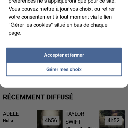
préférences ne s'appliqueront que pour ce site.
Vous pouvez mettre à jour vos choix, ou retirer
votre consentement à tout moment via le lien
"Gérer les cookies" situé en bas de chaque
page.
Accepter et fermer
L’UN DES FONDATEURS SUPPOSÉS DE LA DZ
MAFIA INTERPELLÉ EN ALGÉRIE
Gérer mes choix
RÉCEMMENT DIFFUSÉ
ADELE
TAYLOR
4h56
4h56
4h52
4h52
Hello
SWIFT