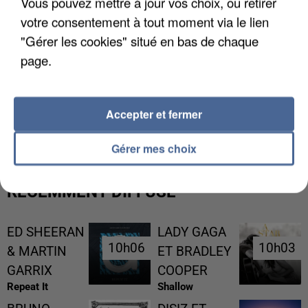
Vous pouvez mettre à jour vos choix, ou retirer
votre consentement à tout moment via le lien
"Gérer les cookies" situé en bas de chaque
page.
L’UN DES FONDATEURS SUPPOSÉS DE LA DZ
Accepter et fermer
MAFIA INTERPELLÉ EN ALGÉRIE
Gérer mes choix
RÉCEMMENT DIFFUSÉ
ED SHEERAN
LADY GAGA
10h06
10h06
10h03
10h03
& MARTIN
ET BRADLEY
GARRIX
COOPER
Repeat It
Shallow