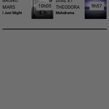
BRUNO
DISIZ ET
10h00
10h00
9h57
9h57
MARS
THEODORA
I Just Might
Melodrama