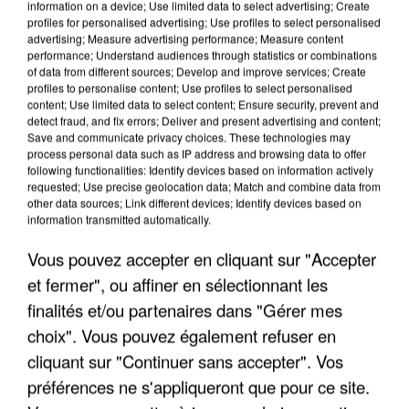
information on a device; Use limited data to select advertising; Create
profiles for personalised advertising; Use profiles to select personalised
advertising; Measure advertising performance; Measure content
performance; Understand audiences through statistics or combinations
of data from different sources; Develop and improve services; Create
profiles to personalise content; Use profiles to select personalised
content; Use limited data to select content; Ensure security, prevent and
detect fraud, and fix errors; Deliver and present advertising and content;
Save and communicate privacy choices. These technologies may
process personal data such as IP address and browsing data to offer
following functionalities: Identify devices based on information actively
requested; Use precise geolocation data; Match and combine data from
APRÈS TOUTES CES CANICULES, LES REFUGES
other data sources; Link different devices; Identify devices based on
DE FAUNE SAUVAGE SONT...
information transmitted automatically.
Vous pouvez accepter en cliquant sur "Accepter
et fermer", ou affiner en sélectionnant les
finalités et/ou partenaires dans "Gérer mes
choix". Vous pouvez également refuser en
cliquant sur "Continuer sans accepter". Vos
préférences ne s'appliqueront que pour ce site.