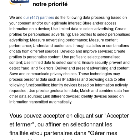
notre priorité
DE SOLIDARITÉ AVEC LES...
We and
our (447) partners
do the following data processing based on
your consent and/or our legitimate interest: Store and/or access
information on a device; Use limited data to select advertising; Create
profiles for personalised advertising; Use profiles to select personalised
advertising; Measure advertising performance; Measure content
performance; Understand audiences through statistics or combinations
of data from different sources; Develop and improve services; Create
profiles to personalise content; Use profiles to select personalised
content; Use limited data to select content; Ensure security, prevent and
detect fraud, and fix errors; Deliver and present advertising and content;
Save and communicate privacy choices. These technologies may
process personal data such as IP address and browsing data to offer
following functionalities: Identify devices based on information actively
requested; Use precise geolocation data; Match and combine data from
other data sources; Link different devices; Identify devices based on
information transmitted automatically.
Vous pouvez accepter en cliquant sur "Accepter
APRÈS TOUTES CES CANICULES, LES REFUGES
et fermer", ou affiner en sélectionnant les
DE FAUNE SAUVAGE SONT...
finalités et/ou partenaires dans "Gérer mes