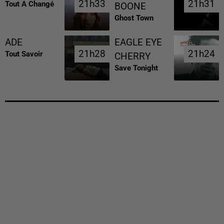
21h33
21h33
21h31
21h31
Tout A Changé
BOONE
Ghost Town
ADE
EAGLE EYE
21h28
21h28
21h24
21h24
Tout Savoir
CHERRY
Save Tonight