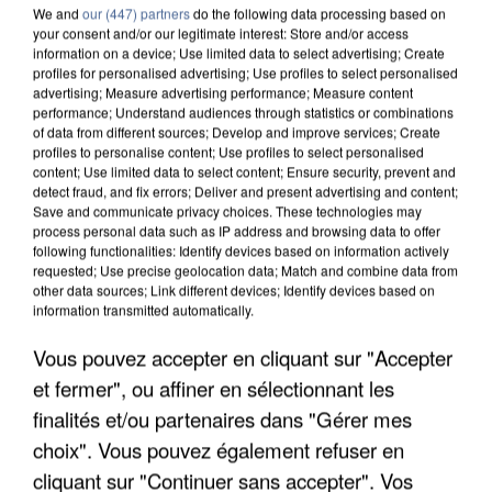
We and
our (447) partners
do the following data processing based on
your consent and/or our legitimate interest: Store and/or access
information on a device; Use limited data to select advertising; Create
profiles for personalised advertising; Use profiles to select personalised
advertising; Measure advertising performance; Measure content
performance; Understand audiences through statistics or combinations
of data from different sources; Develop and improve services; Create
profiles to personalise content; Use profiles to select personalised
content; Use limited data to select content; Ensure security, prevent and
detect fraud, and fix errors; Deliver and present advertising and content;
Save and communicate privacy choices. These technologies may
process personal data such as IP address and browsing data to offer
following functionalities: Identify devices based on information actively
requested; Use precise geolocation data; Match and combine data from
other data sources; Link different devices; Identify devices based on
information transmitted automatically.
Vous pouvez accepter en cliquant sur "Accepter
LES DONNÉES DE 300 000 CLIENTS DÉROBÉES À
et fermer", ou affiner en sélectionnant les
INTERMARCHÉ APRÈS UNE...
finalités et/ou partenaires dans "Gérer mes
choix". Vous pouvez également refuser en
cliquant sur "Continuer sans accepter". Vos