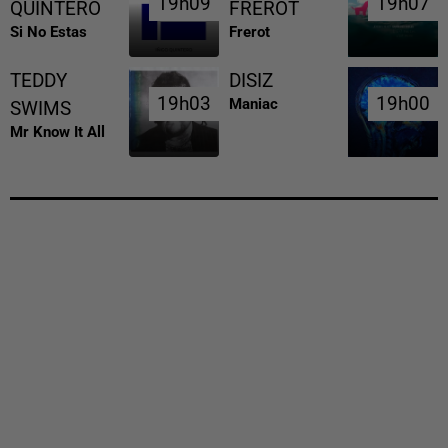
19h09
19h09
19h07
19h07
QUINTERO
FREROT
Si No Estas
Frerot
TEDDY
DISIZ
19h03
19h03
19h00
19h00
Maniac
SWIMS
Mr Know It All