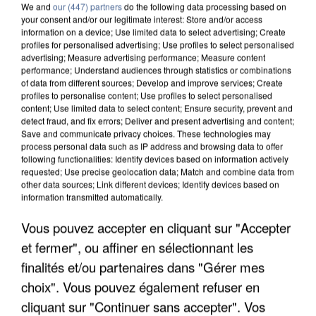
We and
our (447) partners
do the following data processing based on
your consent and/or our legitimate interest: Store and/or access
information on a device; Use limited data to select advertising; Create
profiles for personalised advertising; Use profiles to select personalised
advertising; Measure advertising performance; Measure content
performance; Understand audiences through statistics or combinations
of data from different sources; Develop and improve services; Create
profiles to personalise content; Use profiles to select personalised
content; Use limited data to select content; Ensure security, prevent and
detect fraud, and fix errors; Deliver and present advertising and content;
Save and communicate privacy choices. These technologies may
process personal data such as IP address and browsing data to offer
following functionalities: Identify devices based on information actively
requested; Use precise geolocation data; Match and combine data from
other data sources; Link different devices; Identify devices based on
information transmitted automatically.
APRÈS TOUTES CES CANICULES, LES REFUGES
Vous pouvez accepter en cliquant sur "Accepter
DE FAUNE SAUVAGE SONT...
et fermer", ou affiner en sélectionnant les
finalités et/ou partenaires dans "Gérer mes
choix". Vous pouvez également refuser en
cliquant sur "Continuer sans accepter". Vos