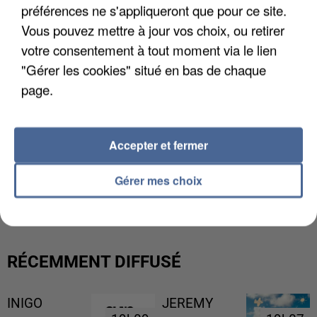
préférences ne s'appliqueront que pour ce site.
Vous pouvez mettre à jour vos choix, ou retirer
votre consentement à tout moment via le lien
"Gérer les cookies" situé en bas de chaque
page.
Accepter et fermer
L’UN DES FONDATEURS SUPPOSÉS DE LA DZ
Gérer mes choix
MAFIA INTERPELLÉ EN ALGÉRIE
RÉCEMMENT DIFFUSÉ
INIGO
JEREMY