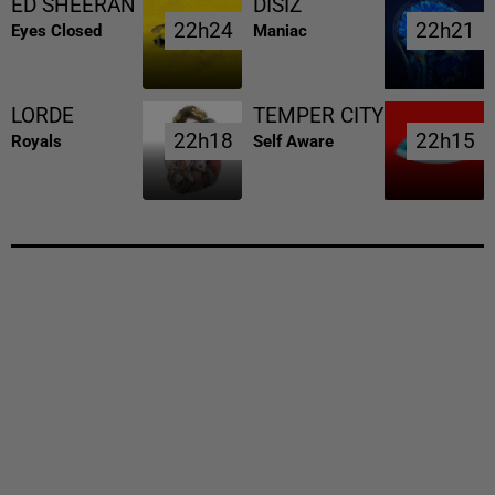
ED SHEERAN
DISIZ
22h24
22h24
22h21
22h21
Eyes Closed
Maniac
LORDE
TEMPER CITY
22h18
22h18
22h15
22h15
Royals
Self Aware