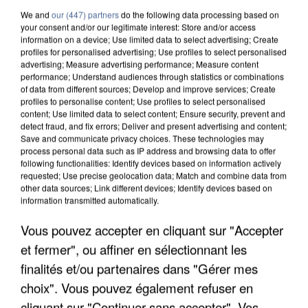
We and
our (447) partners
do the following data processing based on
your consent and/or our legitimate interest: Store and/or access
information on a device; Use limited data to select advertising; Create
profiles for personalised advertising; Use profiles to select personalised
advertising; Measure advertising performance; Measure content
performance; Understand audiences through statistics or combinations
of data from different sources; Develop and improve services; Create
profiles to personalise content; Use profiles to select personalised
content; Use limited data to select content; Ensure security, prevent and
detect fraud, and fix errors; Deliver and present advertising and content;
Save and communicate privacy choices. These technologies may
process personal data such as IP address and browsing data to offer
following functionalities: Identify devices based on information actively
requested; Use precise geolocation data; Match and combine data from
other data sources; Link different devices; Identify devices based on
information transmitted automatically.
APRÈS TOUTES CES CANICULES, LES REFUGES
Vous pouvez accepter en cliquant sur "Accepter
DE FAUNE SAUVAGE SONT...
et fermer", ou affiner en sélectionnant les
finalités et/ou partenaires dans "Gérer mes
choix". Vous pouvez également refuser en
cliquant sur "Continuer sans accepter". Vos