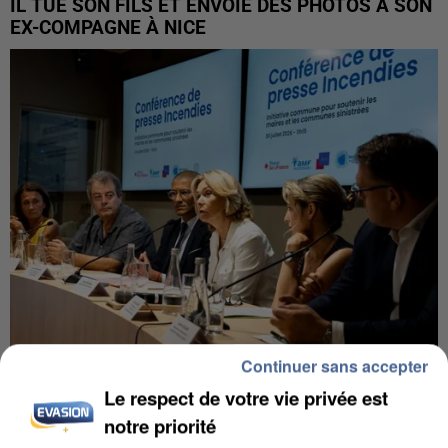
IL TUE SON FILS ET ENVOIE DES PHOTOS À SON
EX-COMPAGNE À NICE
Continuer sans accepter
INCENDIES : L’ÎLE-DE-FRANCE LANCE UN ÉLAN
Le respect de votre vie privée est
DE SOLIDARITÉ AVEC LES...
notre priorité