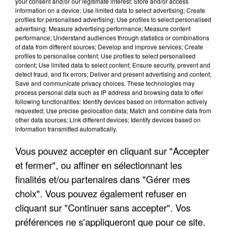
your consent and/or our legitimate interest: Store and/or access
information on a device; Use limited data to select advertising; Create
profiles for personalised advertising; Use profiles to select personalised
advertising; Measure advertising performance; Measure content
performance; Understand audiences through statistics or combinations
of data from different sources; Develop and improve services; Create
profiles to personalise content; Use profiles to select personalised
content; Use limited data to select content; Ensure security, prevent and
detect fraud, and fix errors; Deliver and present advertising and content;
Save and communicate privacy choices. These technologies may
process personal data such as IP address and browsing data to offer
following functionalities: Identify devices based on information actively
requested; Use precise geolocation data; Match and combine data from
other data sources; Link different devices; Identify devices based on
APRÈS TOUTES CES CANICULES, LES REFUGES
information transmitted automatically.
DE FAUNE SAUVAGE SONT...
Vous pouvez accepter en cliquant sur "Accepter
et fermer", ou affiner en sélectionnant les
finalités et/ou partenaires dans "Gérer mes
choix". Vous pouvez également refuser en
cliquant sur "Continuer sans accepter". Vos
préférences ne s'appliqueront que pour ce site.