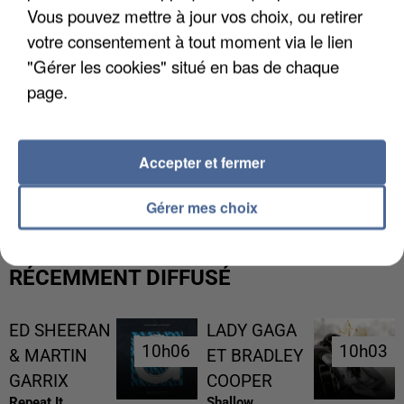
Vous pouvez mettre à jour vos choix, ou retirer
votre consentement à tout moment via le lien
"Gérer les cookies" situé en bas de chaque
page.
L’UN DES FONDATEURS SUPPOSÉS DE LA DZ
Accepter et fermer
MAFIA INTERPELLÉ EN ALGÉRIE
Gérer mes choix
RÉCEMMENT DIFFUSÉ
ED SHEERAN
LADY GAGA
10h06
10h06
10h03
10h03
& MARTIN
ET BRADLEY
GARRIX
COOPER
Repeat It
Shallow