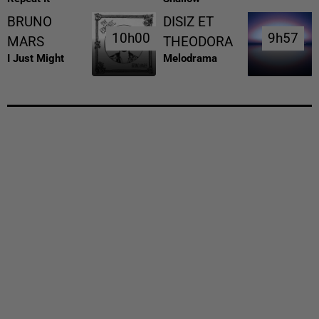
BRUNO
DISIZ ET
10h00
10h00
9h57
9h57
MARS
THEODORA
I Just Might
Melodrama