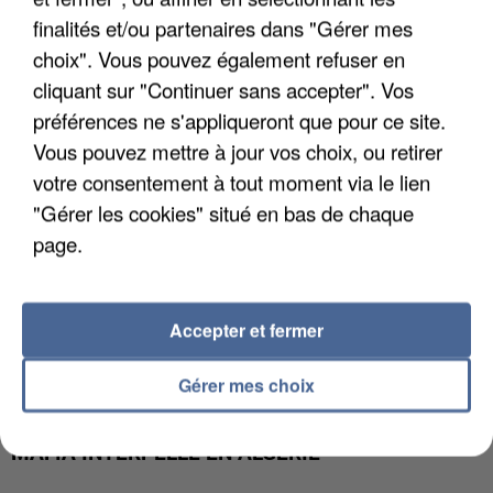
APRÈS TOUTES CES CANICULES, LES REFUGES
finalités et/ou partenaires dans "Gérer mes
DE FAUNE SAUVAGE SONT...
choix". Vous pouvez également refuser en
cliquant sur "Continuer sans accepter". Vos
préférences ne s'appliqueront que pour ce site.
Vous pouvez mettre à jour vos choix, ou retirer
votre consentement à tout moment via le lien
"Gérer les cookies" situé en bas de chaque
page.
Accepter et fermer
Gérer mes choix
L’UN DES FONDATEURS SUPPOSÉS DE LA DZ
MAFIA INTERPELLÉ EN ALGÉRIE