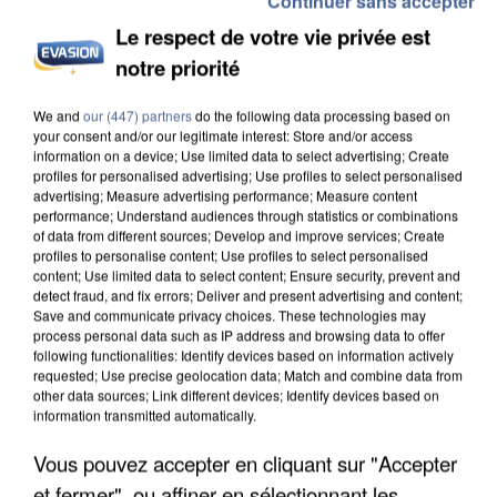
Continuer sans accepter
Le respect de votre vie privée est
notre priorité
INCENDIES : L’ÎLE-DE-FRANCE LANCE UN ÉLAN
DE SOLIDARITÉ AVEC LES...
We and
our (447) partners
do the following data processing based on
your consent and/or our legitimate interest: Store and/or access
information on a device; Use limited data to select advertising; Create
profiles for personalised advertising; Use profiles to select personalised
advertising; Measure advertising performance; Measure content
performance; Understand audiences through statistics or combinations
of data from different sources; Develop and improve services; Create
profiles to personalise content; Use profiles to select personalised
content; Use limited data to select content; Ensure security, prevent and
detect fraud, and fix errors; Deliver and present advertising and content;
Save and communicate privacy choices. These technologies may
process personal data such as IP address and browsing data to offer
following functionalities: Identify devices based on information actively
requested; Use precise geolocation data; Match and combine data from
other data sources; Link different devices; Identify devices based on
information transmitted automatically.
Vous pouvez accepter en cliquant sur "Accepter
et fermer", ou affiner en sélectionnant les