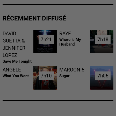
RÉCEMMENT DIFFUSÉ
DAVID
RAYE
7h21
7h21
7h18
7h18
Where Is My
GUETTA &
Husband
JENNIFER
LOPEZ
Save Me Tonight
ANGELE
MAROON 5
7h10
7h10
7h06
7h06
What You Want
Sugar