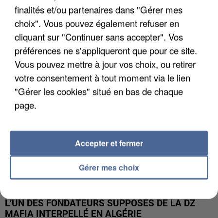
finalités et/ou partenaires dans "Gérer mes
APRÈS TOUTES CES CANICULES, LES REFUGES
choix". Vous pouvez également refuser en
DE FAUNE SAUVAGE SONT...
cliquant sur "Continuer sans accepter". Vos
préférences ne s'appliqueront que pour ce site.
Vous pouvez mettre à jour vos choix, ou retirer
votre consentement à tout moment via le lien
"Gérer les cookies" situé en bas de chaque
page.
Accepter et fermer
Gérer mes choix
L’UN DES FONDATEURS SUPPOSÉS DE LA DZ
MAFIA INTERPELLÉ EN ALGÉRIE