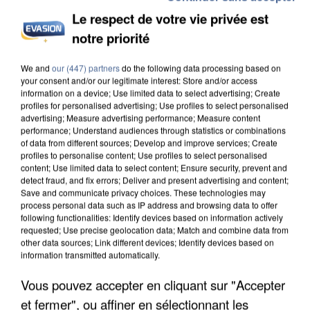
Le respect de votre vie privée est
notre priorité
INCENDIES : L’ÎLE-DE-FRANCE LANCE UN ÉLAN
We and
our (447) partners
do the following data processing based on
DE SOLIDARITÉ AVEC LES...
your consent and/or our legitimate interest: Store and/or access
information on a device; Use limited data to select advertising; Create
profiles for personalised advertising; Use profiles to select personalised
advertising; Measure advertising performance; Measure content
performance; Understand audiences through statistics or combinations
of data from different sources; Develop and improve services; Create
profiles to personalise content; Use profiles to select personalised
content; Use limited data to select content; Ensure security, prevent and
detect fraud, and fix errors; Deliver and present advertising and content;
Save and communicate privacy choices. These technologies may
process personal data such as IP address and browsing data to offer
following functionalities: Identify devices based on information actively
requested; Use precise geolocation data; Match and combine data from
other data sources; Link different devices; Identify devices based on
information transmitted automatically.
Vous pouvez accepter en cliquant sur "Accepter
et fermer", ou affiner en sélectionnant les