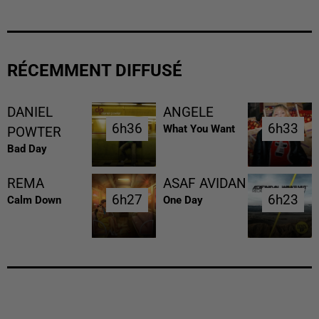
RÉCEMMENT DIFFUSÉ
DANIEL
ANGELE
6h36
6h36
6h33
6h33
What You Want
POWTER
Bad Day
REMA
ASAF AVIDAN
6h27
6h27
6h23
6h23
Calm Down
One Day