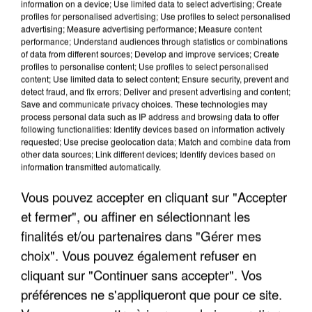
information on a device; Use limited data to select advertising; Create
profiles for personalised advertising; Use profiles to select personalised
advertising; Measure advertising performance; Measure content
performance; Understand audiences through statistics or combinations
of data from different sources; Develop and improve services; Create
profiles to personalise content; Use profiles to select personalised
content; Use limited data to select content; Ensure security, prevent and
detect fraud, and fix errors; Deliver and present advertising and content;
Save and communicate privacy choices. These technologies may
process personal data such as IP address and browsing data to offer
following functionalities: Identify devices based on information actively
requested; Use precise geolocation data; Match and combine data from
LES DONNÉES DE 300 000 CLIENTS DÉROBÉES À
other data sources; Link different devices; Identify devices based on
INTERMARCHÉ APRÈS UNE...
information transmitted automatically.
Vous pouvez accepter en cliquant sur "Accepter
et fermer", ou affiner en sélectionnant les
finalités et/ou partenaires dans "Gérer mes
choix". Vous pouvez également refuser en
cliquant sur "Continuer sans accepter". Vos
préférences ne s'appliqueront que pour ce site.