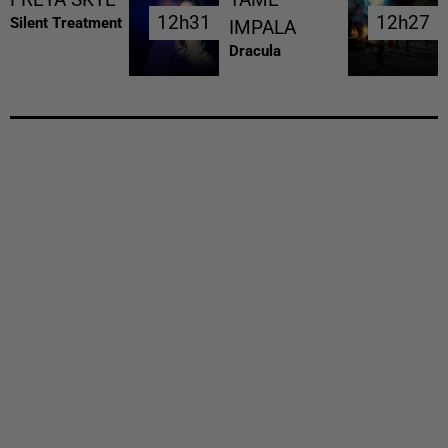
12h31
12h31
12h27
12h27
Silent Treatment
IMPALA
Dracula