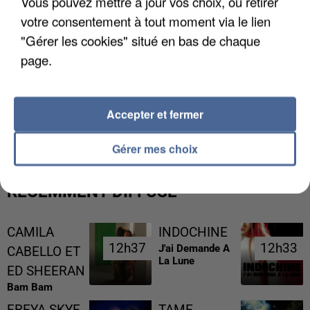
Vous pouvez mettre à jour vos choix, ou retirer
votre consentement à tout moment via le lien
"Gérer les cookies" situé en bas de chaque
page.
GABRIEL ATTAL ET RAPHAËL GLUCKSMANN
Accepter et fermer
VISÉS PAR DES INGÉRENCES...
Gérer mes choix
RÉCEMMENT DIFFUSÉ
CAMILA
INDOCHINE
12h37
12h37
12h33
12h33
J'ai Demande A
CABELLO ET
La Lune
ED SHEERAN
Bam Bam
FREYA SKYE
TAME