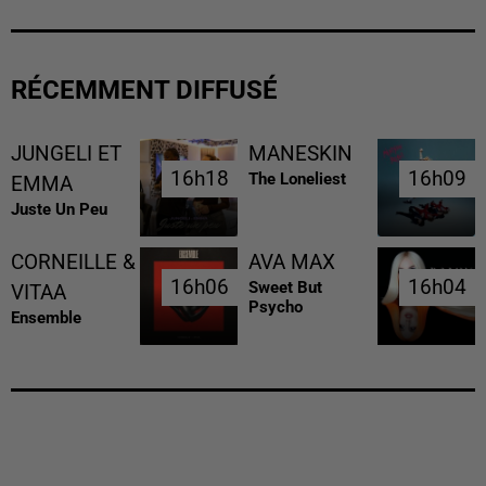
RÉCEMMENT DIFFUSÉ
JUNGELI ET
MANESKIN
16h18
16h18
16h09
16h09
The Loneliest
EMMA
Juste Un Peu
CORNEILLE &
AVA MAX
16h06
16h06
16h04
16h04
Sweet But
VITAA
Psycho
Ensemble