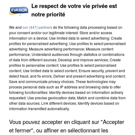
Le respect de votre vie privée est
notre priorité
INCENDIES : L’ÎLE-DE-FRANCE LANCE UN ÉLAN
We and
our (447) partners
do the following data processing based on
DE SOLIDARITÉ AVEC LES...
your consent and/or our legitimate interest: Store and/or access
information on a device; Use limited data to select advertising; Create
profiles for personalised advertising; Use profiles to select personalised
advertising; Measure advertising performance; Measure content
performance; Understand audiences through statistics or combinations
of data from different sources; Develop and improve services; Create
profiles to personalise content; Use profiles to select personalised
content; Use limited data to select content; Ensure security, prevent and
detect fraud, and fix errors; Deliver and present advertising and content;
Save and communicate privacy choices. These technologies may
process personal data such as IP address and browsing data to offer
following functionalities: Identify devices based on information actively
requested; Use precise geolocation data; Match and combine data from
other data sources; Link different devices; Identify devices based on
information transmitted automatically.
Vous pouvez accepter en cliquant sur "Accepter
et fermer", ou affiner en sélectionnant les