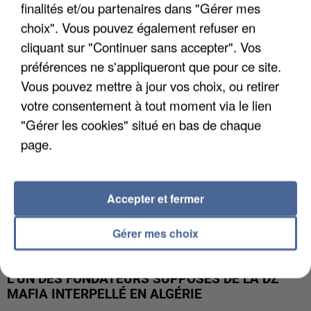
finalités et/ou partenaires dans "Gérer mes
APRÈS TOUTES CES CANICULES, LES REFUGES
choix". Vous pouvez également refuser en
DE FAUNE SAUVAGE SONT...
cliquant sur "Continuer sans accepter". Vos
préférences ne s'appliqueront que pour ce site.
Vous pouvez mettre à jour vos choix, ou retirer
votre consentement à tout moment via le lien
"Gérer les cookies" situé en bas de chaque
page.
Accepter et fermer
Gérer mes choix
L’UN DES FONDATEURS SUPPOSÉS DE LA DZ
MAFIA INTERPELLÉ EN ALGÉRIE