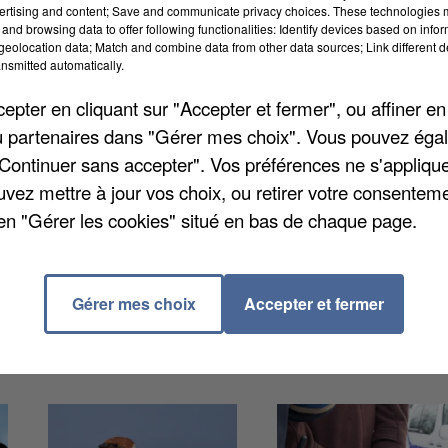
ertising and content; Save and communicate privacy choices. These technologies
and browsing data to offer following functionalities: Identify devices based on infor
eolocation data; Match and combine data from other data sources; Link different de
nsmitted automatically.
pter en cliquant sur "Accepter et fermer", ou affiner en
king du RER de Torcy lundi soir. Ça s'est passé en
/ou partenaires dans "Gérer mes choix". Vous pouvez éga
ans son dos alors qu'elle entrait dans sa voiture,
"Continuer sans accepter". Vos préférences ne s'appliqu
lée avec son bras pour la maîtriser pendant que les deu
uvez mettre à jour vos choix, ou retirer votre consenteme
 véhicule. La victime a été finalement été jetée au sol
en "Gérer les cookies" situé en bas de chaque page.
s. Heureusement la femme n'a pas été blessée. Une
l.
Gérer mes choix
Accepter et fermer