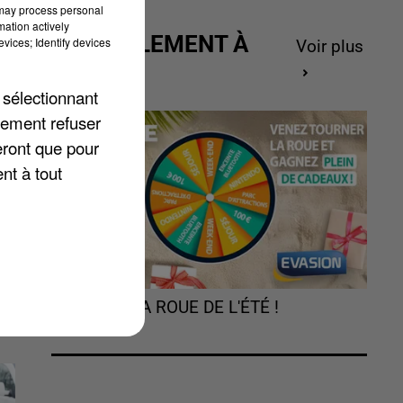
 may process personal
mation actively
ACTUELLEMENT À
vices; Identify devices
Voir plus
GAGNER
 sélectionnant
lement refuser
eront que pour
x
nt à tout
TOURNEZ LA ROUE DE L'ÉTÉ !