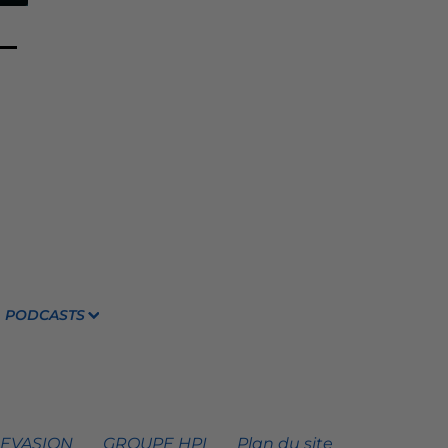
PODCASTS
 EVASION
GROUPE HPI
Plan du site