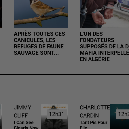
APRÈS TOUTES CES
L’UN DES
CANICULES, LES
FONDATEURS
REFUGES DE FAUNE
SUPPOSÉS DE LA D
SAUVAGE SONT...
MAFIA INTERPELL
EN ALGÉRIE
JIMMY
CHARLOTTE
12h31
12h31
12h
12h
CLIFF
CARDIN
I Can See
Tant Pis Pour
Clearly Now
Elle