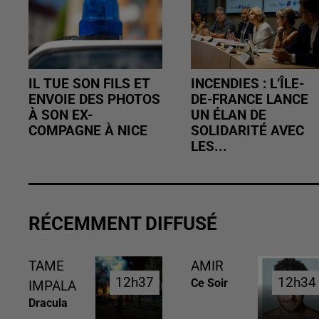
IL TUE SON FILS ET
INCENDIES : L’ÎLE-
ENVOIE DES PHOTOS
DE-FRANCE LANCE
À SON EX-
UN ÉLAN DE
COMPAGNE À NICE
SOLIDARITÉ AVEC
LES...
RÉCEMMENT DIFFUSÉ
TAME
AMIR
12h37
12h37
12h34
12h34
Ce Soir
IMPALA
Dracula