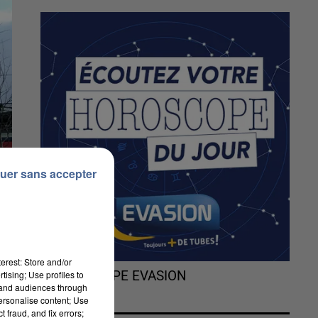
uer sans accepter
erest: Store and/or
tising; Use profiles to
L'HOROSCOPE EVASION
tand audiences through
personalise content; Use
 fraud, and fix errors;