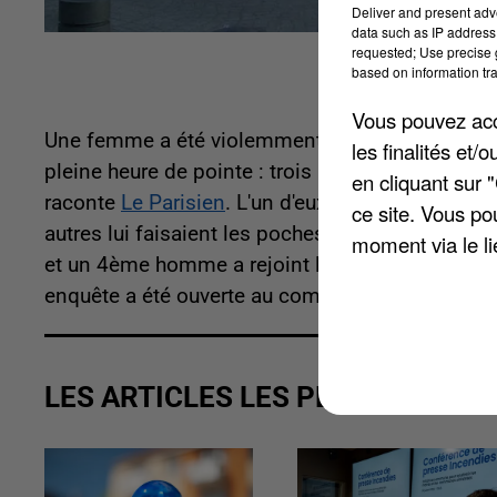
Deliver and present adv
data such as IP address 
requested; Use precise g
based on information tra
Vous pouvez acce
Une femme a été violemment agressée sur le par
les finalités et
pleine heure de pointe : trois hommes ont surgi d
en cliquant sur 
raconte
Le Parisien
. L'un d'eux l'a alors étrang
ce site. Vous po
autres lui faisaient les poches et dérobaient son
moment via le li
et un 4ème homme a rejoint les trois agresseur
enquête a été ouverte au commissariat de Noisie
LES ARTICLES LES PLUS VUS