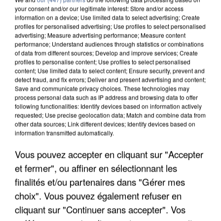
your consent and/or our legitimate interest: Store and/or access
information on a device; Use limited data to select advertising; Create
profiles for personalised advertising; Use profiles to select personalised
advertising; Measure advertising performance; Measure content
performance; Understand audiences through statistics or combinations
of data from different sources; Develop and improve services; Create
profiles to personalise content; Use profiles to select personalised
content; Use limited data to select content; Ensure security, prevent and
detect fraud, and fix errors; Deliver and present advertising and content;
Save and communicate privacy choices. These technologies may
process personal data such as IP address and browsing data to offer
following functionalities: Identify devices based on information actively
requested; Use precise geolocation data; Match and combine data from
other data sources; Link different devices; Identify devices based on
information transmitted automatically.
APRÈS TOUTES CES CANICULES, LES REFUGES
DE FAUNE SAUVAGE SONT...
Vous pouvez accepter en cliquant sur "Accepter
et fermer", ou affiner en sélectionnant les
finalités et/ou partenaires dans "Gérer mes
choix". Vous pouvez également refuser en
cliquant sur "Continuer sans accepter". Vos