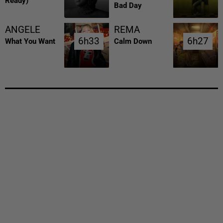
Ready)
Bad Day
ANGELE
REMA
6h33
6h33
6h27
6h27
What You Want
Calm Down