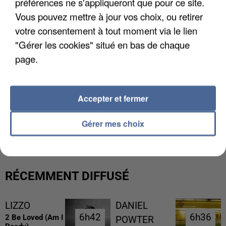
préférences ne s'appliqueront que pour ce site.
Vous pouvez mettre à jour vos choix, ou retirer
votre consentement à tout moment via le lien
"Gérer les cookies" situé en bas de chaque
page.
Accepter et fermer
L’UN DES FONDATEURS SUPPOSÉS DE LA DZ
MAFIA INTERPELLÉ EN ALGÉRIE
Gérer mes choix
RÉCEMMENT DIFFUSÉ
LIZZO
DANIEL
6h42
6h42
6h36
6h36
2 Be Loved (am I
POWTER