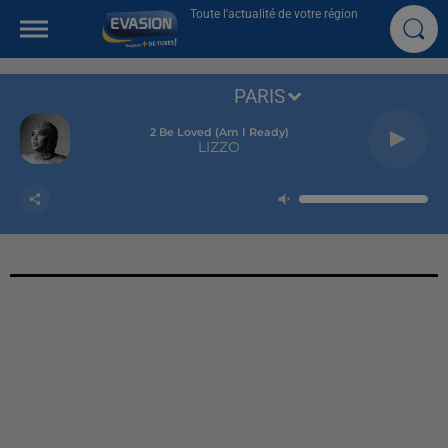
Toute l'actualité de votre région
PARIS
2 Be Loved (am I Ready)
LIZZO