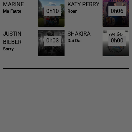
MARINE
KATY PERRY
0h10
0h10
0h06
0h06
Ma Faute
Roar
JUSTIN
SHAKIRA
0h03
0h03
0h00
0h00
Dai Dai
BIEBER
Sorry