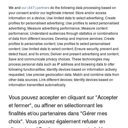
We and
our (447) partners
do the following data processing based on
your consent and/or our legitimate interest: Store and/or access
information on a device; Use limited data to select advertising; Create
profiles for personalised advertising; Use profiles to select personalised
advertising; Measure advertising performance; Measure content
performance; Understand audiences through statistics or combinations
of data from different sources; Develop and improve services; Create
profiles to personalise content; Use profiles to select personalised
content; Use limited data to select content; Ensure security, prevent and
detect fraud, and fix errors; Deliver and present advertising and content;
Save and communicate privacy choices. These technologies may
process personal data such as IP address and browsing data to offer
following functionalities: Identify devices based on information actively
requested; Use precise geolocation data; Match and combine data from
other data sources; Link different devices; Identify devices based on
information transmitted automatically.
Vous pouvez accepter en cliquant sur "Accepter
APRÈS TOUTES CES CANICULES, LES REFUGES
DE FAUNE SAUVAGE SONT...
et fermer", ou affiner en sélectionnant les
finalités et/ou partenaires dans "Gérer mes
choix". Vous pouvez également refuser en