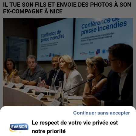
IL TUE SON FILS ET ENVOIE DES PHOTOS À SON
EX-COMPAGNE À NICE
Continuer sans accepter
Le respect de votre vie privée est
INCENDIES : L’ÎLE-DE-FRANCE LANCE UN ÉLAN
DE SOLIDARITÉ AVEC LES...
notre priorité