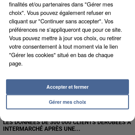
finalités et/ou partenaires dans "Gérer mes
UNE TOURISTE DE L’OISE EMPORTÉE PAR UNE
choix". Vous pouvez également refuser en
COULÉE DE BOUE EN HAUTE-SAVOIE
cliquant sur "Continuer sans accepter". Vos
préférences ne s'appliqueront que pour ce site.
Vous pouvez mettre à jour vos choix, ou retirer
votre consentement à tout moment via le lien
"Gérer les cookies" situé en bas de chaque
page.
Accepter et fermer
Gérer mes choix
LES DONNÉES DE 300 000 CLIENTS DÉROBÉES À
INTERMARCHÉ APRÈS UNE...