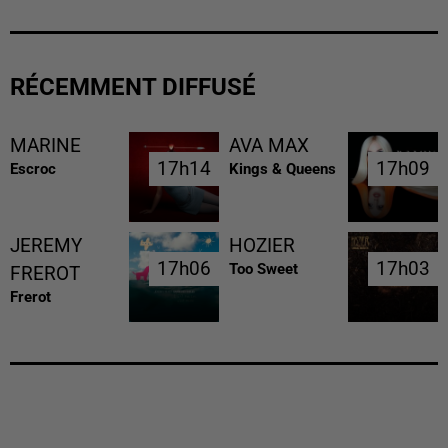
RÉCEMMENT DIFFUSÉ
MARINE
AVA MAX
17h14
17h14
17h09
17h09
Escroc
Kings & Queens
JEREMY
HOZIER
17h06
17h06
17h03
17h03
Too Sweet
FREROT
Frerot