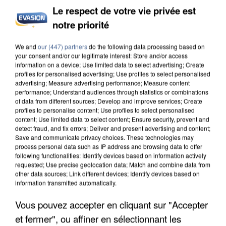
Le respect de votre vie privée est
notre priorité
UN SECOND CADRE DE LA DZ MAFIA
We and
our (447) partners
do the following data processing based on
INTERPELLÉ EN ALGÉRIE
your consent and/or our legitimate interest: Store and/or access
information on a device; Use limited data to select advertising; Create
profiles for personalised advertising; Use profiles to select personalised
advertising; Measure advertising performance; Measure content
performance; Understand audiences through statistics or combinations
of data from different sources; Develop and improve services; Create
profiles to personalise content; Use profiles to select personalised
content; Use limited data to select content; Ensure security, prevent and
detect fraud, and fix errors; Deliver and present advertising and content;
Save and communicate privacy choices. These technologies may
process personal data such as IP address and browsing data to offer
following functionalities: Identify devices based on information actively
requested; Use precise geolocation data; Match and combine data from
other data sources; Link different devices; Identify devices based on
information transmitted automatically.
Vous pouvez accepter en cliquant sur "Accepter
et fermer", ou affiner en sélectionnant les