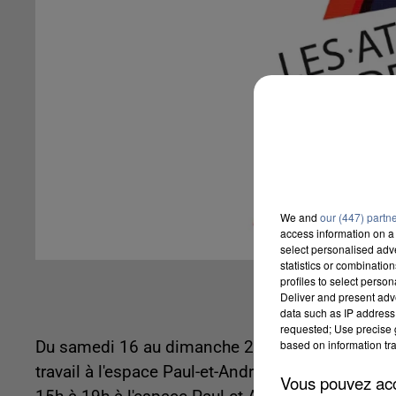
We and
our (447) partn
access information on a 
select personalised ad
statistics or combinatio
profiles to select person
Deliver and present adv
data such as IP address 
requested; Use precise g
based on information tra
Du samedi 16 au dimanche 24 mai 2015, les élève
travail à l'espace Paul-et-André-Vera. Du mercre
Vous pouvez acce