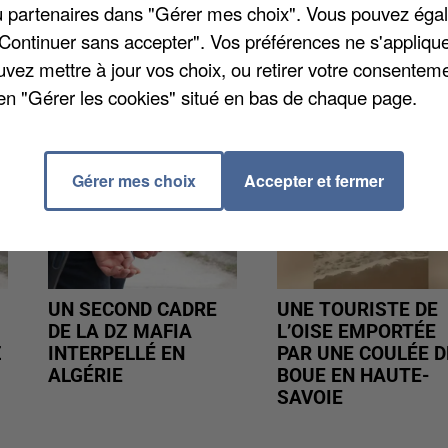
ibre.
/ou partenaires dans "Gérer mes choix". Vous pouvez éga
"Continuer sans accepter". Vos préférences ne s'appliqu
uvez mettre à jour vos choix, ou retirer votre consenteme
en "Gérer les cookies" situé en bas de chaque page.
Gérer mes choix
Accepter et fermer
UN SECOND CADRE
UNE TOURISTE DE
DE LA DZ MAFIA
L’OISE EMPORTÉE
Z
INTERPELLÉ EN
PAR UNE COULÉE D
ALGÉRIE
BOUE EN HAUTE-
SAVOIE