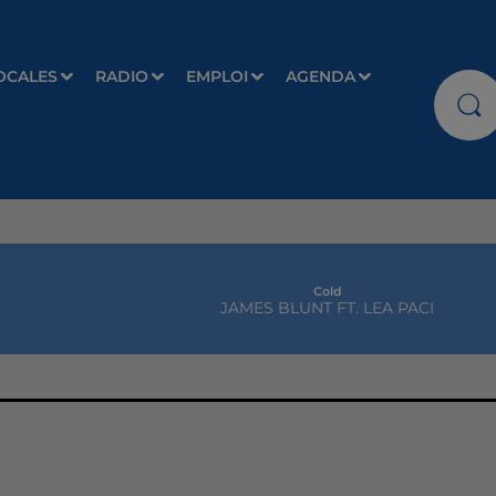
OCALES
RADIO
EMPLOI
AGENDA
Cold
JAMES BLUNT FT. LEA PACI