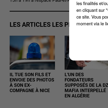
15h à 19h à l'espace Paul-et-André-Vera. Entrée l
les finalités et
en cliquant sur 
ce site. Vous po
moment via le li
LES ARTICLES LES PLUS VUS
IL TUE SON FILS ET
L’UN DES
ENVOIE DES PHOTOS
FONDATEURS
À SON EX-
SUPPOSÉS DE LA D
COMPAGNE À NICE
MAFIA INTERPELLÉ
EN ALGÉRIE