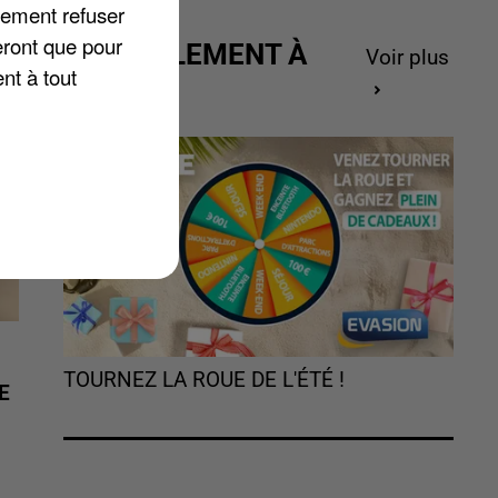
lement refuser
eront que pour
ACTUELLEMENT À
Voir plus
nt à tout
GAGNER
TOURNEZ LA ROUE DE L'ÉTÉ !
E