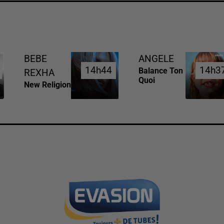
BEBE
ANGELE
14h44
14h44
14h3
14h3
Balance Ton
REXHA
Quoi
New Religion