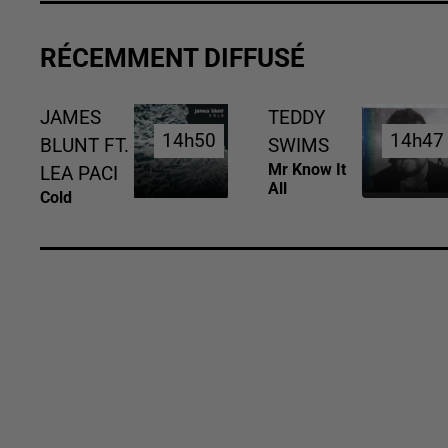
RÉCEMMENT DIFFUSÉ
JAMES
TEDDY
14h50
14h50
14h47
14h47
BLUNT FT.
SWIMS
Mr Know It
LEA PACI
All
Cold