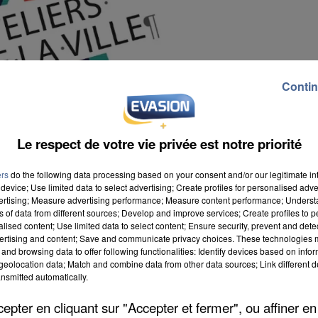
Contin
Le respect de votre vie privée est notre priorité
ers
do the following data processing based on your consent and/or our legitimate int
device; Use limited data to select advertising; Create profiles for personalised adver
vertising; Measure advertising performance; Measure content performance; Unders
ns of data from different sources; Develop and improve services; Create profiles to 
alised content; Use limited data to select content; Ensure security, prevent and detect
ertising and content; Save and communicate privacy choices. These technologies
and browsing data to offer following functionalities: Identify devices based on infor
eolocation data; Match and combine data from other data sources; Link different de
nsmitted automatically.
s des Ateliers d'art de la ville exposent une année 
di au vendredi, de 14h à 19h, et samedi et dimanche, 
pter en cliquant sur "Accepter et fermer", ou affiner en