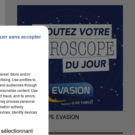
uer sans accepter
erest: Store and/or
tising; Use profiles to
tand audiences through
personalise content; Use
 fraud, and fix errors;
 may process personal
mation actively
vices; Identify devices
L'HOROSCOPE EVASION
de
de
 sélectionnant