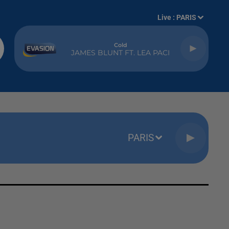
Live :
PARIS
Cold
JAMES BLUNT FT. LEA PACI
PARIS