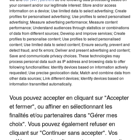
your consent and/or our legitimate interest: Store and/or access
information on a device; Use limited data to select advertising; Create
profiles for personalised advertising; Use profiles to select personalised
advertising; Measure advertising performance; Measure content
performance; Understand audiences through statistics or combinations
of data from different sources; Develop and improve services; Create
profiles to personalise content; Use profiles to select personalised
content; Use limited data to select content; Ensure security, prevent and
detect fraud, and fix errors; Deliver and present advertising and content;
Save and communicate privacy choices. These technologies may
process personal data such as IP address and browsing data to offer
following functionalities: Identify devices based on information actively
requested; Use precise geolocation data; Match and combine data from
other data sources; Link different devices; Identify devices based on
UN SECOND CADRE DE LA DZ MAFIA
information transmitted automatically.
INTERPELLÉ EN ALGÉRIE
Vous pouvez accepter en cliquant sur "Accepter
et fermer", ou affiner en sélectionnant les
finalités et/ou partenaires dans "Gérer mes
choix". Vous pouvez également refuser en
cliquant sur "Continuer sans accepter". Vos