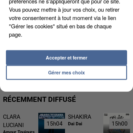
préférences ne s'appliqueront que pour ce site.
Vous pouvez mettre à jour vos choix, ou retirer
votre consentement à tout moment via le lien
"Gérer les cookies" situé en bas de chaque
page.
Accepter et fermer
UNE TOURISTE DE L’OISE EMPORTÉE PAR UNE
COULÉE DE BOUE EN HAUTE-SAVOIE
Gérer mes choix
RÉCEMMENT DIFFUSÉ
CLARA
SHAKIRA
15h04
15h04
15h00
15h00
Dai Dai
LUCIANI
Amour Toujours