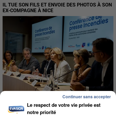
IL TUE SON FILS ET ENVOIE DES PHOTOS À SON
EX-COMPAGNE À NICE
Continuer sans accepter
Le respect de votre vie privée est
INCENDIES : L’ÎLE-DE-FRANCE LANCE UN ÉLAN
DE SOLIDARITÉ AVEC LES...
notre priorité