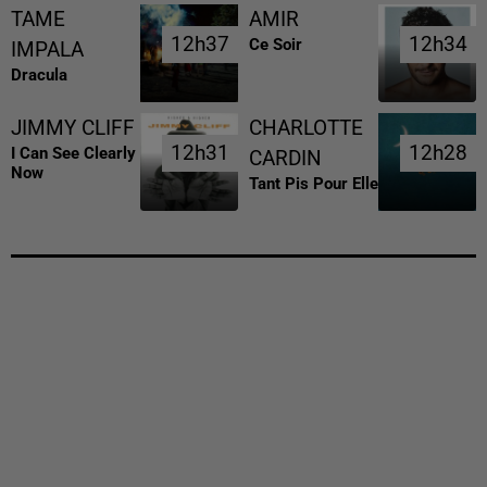
TAME
AMIR
12h37
12h37
12h34
12h34
Ce Soir
IMPALA
Dracula
JIMMY CLIFF
CHARLOTTE
12h31
12h31
12h28
12h28
I Can See Clearly
CARDIN
Now
Tant Pis Pour Elle