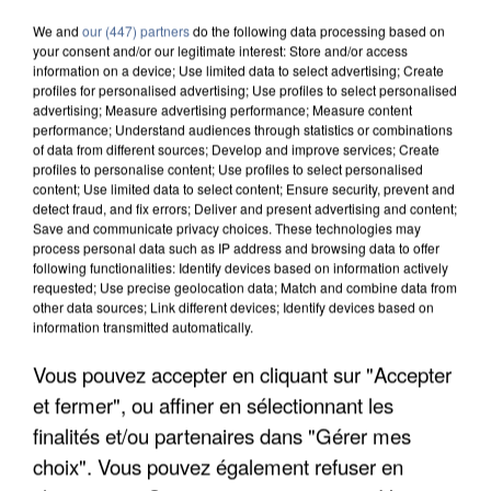
We and
our (447) partners
do the following data processing based on
your consent and/or our legitimate interest: Store and/or access
information on a device; Use limited data to select advertising; Create
profiles for personalised advertising; Use profiles to select personalised
advertising; Measure advertising performance; Measure content
performance; Understand audiences through statistics or combinations
of data from different sources; Develop and improve services; Create
profiles to personalise content; Use profiles to select personalised
content; Use limited data to select content; Ensure security, prevent and
detect fraud, and fix errors; Deliver and present advertising and content;
Save and communicate privacy choices. These technologies may
process personal data such as IP address and browsing data to offer
following functionalities: Identify devices based on information actively
requested; Use precise geolocation data; Match and combine data from
other data sources; Link different devices; Identify devices based on
information transmitted automatically.
Vous pouvez accepter en cliquant sur "Accepter
APRÈS TOUTES CES CANICULES, LES REFUGES
DE FAUNE SAUVAGE SONT...
et fermer", ou affiner en sélectionnant les
finalités et/ou partenaires dans "Gérer mes
choix". Vous pouvez également refuser en