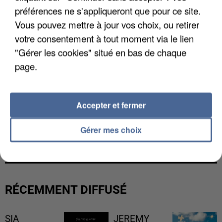
préférences ne s'appliqueront que pour ce site.
Vous pouvez mettre à jour vos choix, ou retirer
votre consentement à tout moment via le lien
"Gérer les cookies" situé en bas de chaque
page.
Accepter et fermer
UNE TOURISTE DE L’OISE EMPORTÉE PAR UNE
Gérer mes choix
COULÉE DE BOUE EN HAUTE-SAVOIE
RÉCEMMENT DIFFUSÉ
SIA
JEREMY