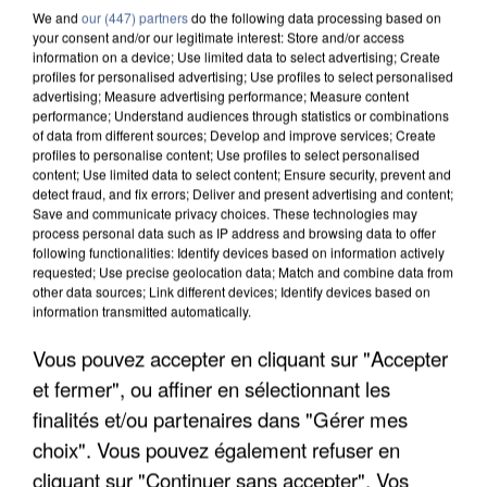
We and
our (447) partners
do the following data processing based on
your consent and/or our legitimate interest: Store and/or access
information on a device; Use limited data to select advertising; Create
profiles for personalised advertising; Use profiles to select personalised
advertising; Measure advertising performance; Measure content
performance; Understand audiences through statistics or combinations
of data from different sources; Develop and improve services; Create
profiles to personalise content; Use profiles to select personalised
content; Use limited data to select content; Ensure security, prevent and
detect fraud, and fix errors; Deliver and present advertising and content;
Save and communicate privacy choices. These technologies may
process personal data such as IP address and browsing data to offer
following functionalities: Identify devices based on information actively
requested; Use precise geolocation data; Match and combine data from
other data sources; Link different devices; Identify devices based on
information transmitted automatically.
UN SECOND CADRE DE LA DZ MAFIA
Vous pouvez accepter en cliquant sur "Accepter
INTERPELLÉ EN ALGÉRIE
et fermer", ou affiner en sélectionnant les
finalités et/ou partenaires dans "Gérer mes
choix". Vous pouvez également refuser en
cliquant sur "Continuer sans accepter". Vos