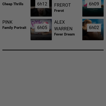
6h12
6h12
6h09
6h09
Cheap Thrills
FREROT
Frerot
PINK
ALEX
6h05
6h05
6h02
6h02
Family Portrait
WARREN
Fever Dream