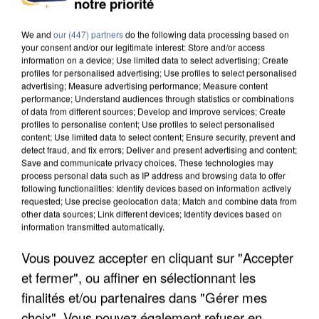
notre priorité
DE SOLIDARITÉ AVEC LES...
We and
our (447) partners
do the following data processing based on
your consent and/or our legitimate interest: Store and/or access
information on a device; Use limited data to select advertising; Create
profiles for personalised advertising; Use profiles to select personalised
advertising; Measure advertising performance; Measure content
performance; Understand audiences through statistics or combinations
of data from different sources; Develop and improve services; Create
profiles to personalise content; Use profiles to select personalised
content; Use limited data to select content; Ensure security, prevent and
detect fraud, and fix errors; Deliver and present advertising and content;
Save and communicate privacy choices. These technologies may
process personal data such as IP address and browsing data to offer
following functionalities: Identify devices based on information actively
requested; Use precise geolocation data; Match and combine data from
other data sources; Link different devices; Identify devices based on
information transmitted automatically.
Vous pouvez accepter en cliquant sur "Accepter
APRÈS TOUTES CES CANICULES, LES REFUGES
et fermer", ou affiner en sélectionnant les
DE FAUNE SAUVAGE SONT...
finalités et/ou partenaires dans "Gérer mes
choix". Vous pouvez également refuser en