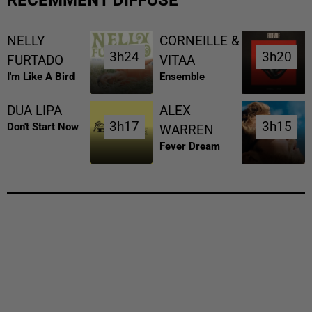
NELLY
CORNEILLE &
3h24
3h24
3h20
3h20
FURTADO
VITAA
I'm Like A Bird
Ensemble
DUA LIPA
ALEX
3h17
3h17
3h15
3h15
Don't Start Now
WARREN
Fever Dream