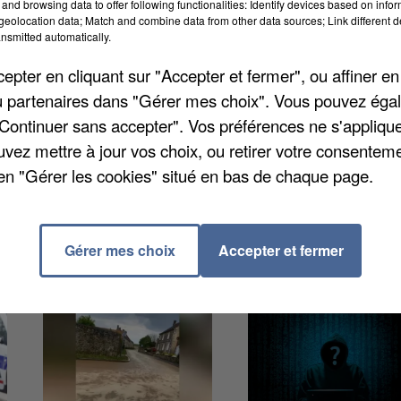
and browsing data to offer following functionalities: Identify devices based on infor
eolocation data; Match and combine data from other data sources; Link different de
nsmitted automatically.
ommiers la semaine dernière, c'est un fast-food qui a
pter en cliquant sur "Accepter et fermer", ou affiner en
une. Un homme a fait irruption armé d'un pistolet
/ou partenaires dans "Gérer mes choix". Vous pouvez éga
oyée mais en raison d'un système de temporisation l
"Continuer sans accepter". Vos préférences ne s'appliqu
e Parisien
. L'homme a donc pris la fuite sans blesser
uvez mettre à jour vos choix, ou retirer votre consenteme
enquête a fait un lien entre les deux affaires.
en "Gérer les cookies" situé en bas de chaque page.
Gérer mes choix
Accepter et fermer