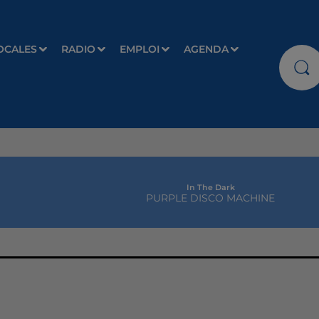
OCALES
RADIO
EMPLOI
AGENDA
In The Dark
PURPLE DISCO MACHINE