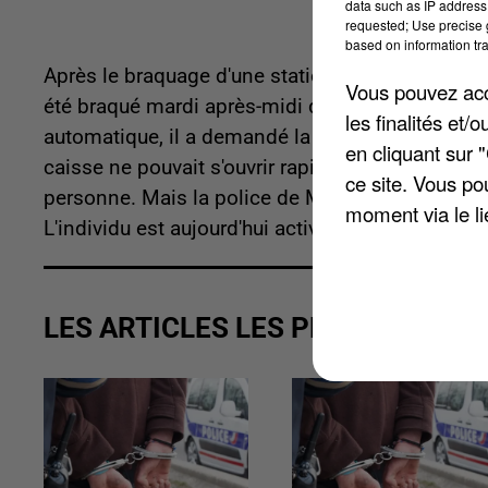
data such as IP address 
requested; Use precise g
based on information tra
Après le braquage d'une station-service de Coul
Vous pouvez acce
été braqué mardi après-midi dans la même comm
les finalités et
automatique, il a demandé la caisse à une empl
en cliquant sur 
caisse ne pouvait s'ouvrir rapidement, raconte
L
ce site. Vous po
personne. Mais la police de Meaux en charge de l'
moment via le li
L'individu est aujourd'hui activement recherché.
LES ARTICLES LES PLUS VUS