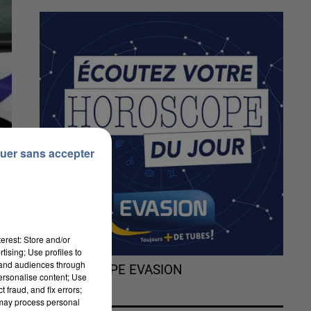
uer sans accepter
erest: Store and/or
tising; Use profiles to
tand audiences through
L'HOROSCOPE EVASION
personalise content; Use
 fraud, and fix errors;
 may process personal