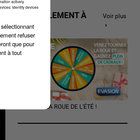
mation actively
vices; Identify devices
ACTUELLEMENT À
Voir plus
GAGNER
 sélectionnant
lement refuser
a
eront que pour
nt à tout
TOURNEZ LA ROUE DE L'ÉTÉ !