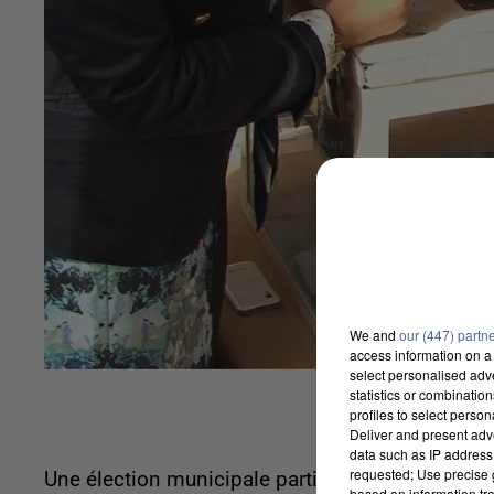
We and
our (447) partn
access information on a 
select personalised ad
statistics or combinatio
profiles to select person
Deliver and present adv
data such as IP address 
requested; Use precise g
Une élection municipale partielle est prévue dim
based on information tra