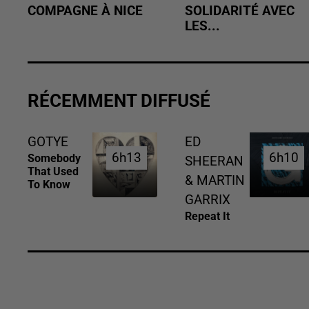
COMPAGNE À NICE
SOLIDARITÉ AVEC
LES...
RÉCEMMENT DIFFUSÉ
GOTYE
ED
6h13
6h13
6h10
6h10
Somebody
SHEERAN
That Used
& MARTIN
To Know
GARRIX
Repeat It