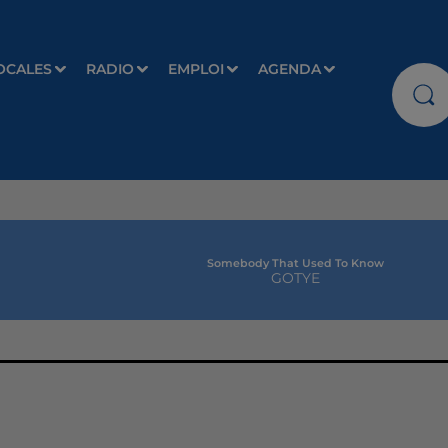
OCALES
RADIO
EMPLOI
AGENDA
Somebody That Used To Know
GOTYE