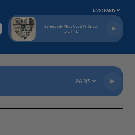
Live :
PARIS
Somebody That Used To Know
GOTYE
PARIS