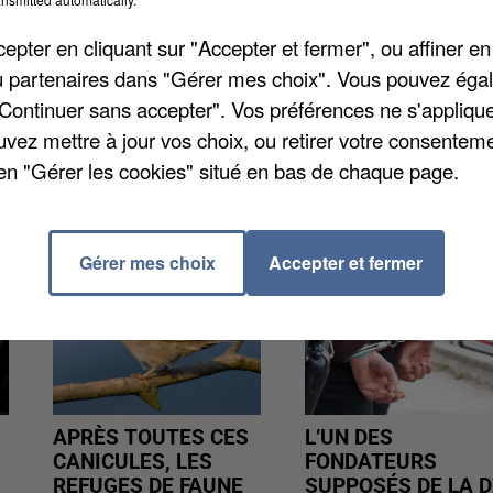
'objectif est de compléter le conseil municipal, aprè
pter en cliquant sur "Accepter et fermer", ou affiner en
tes sont à pourvoir dans l'équipe de la municipalité 
/ou partenaires dans "Gérer mes choix". Vous pouvez éga
le collège électoral est de nouveau convoqué dimanch
"Continuer sans accepter". Vos préférences ne s'appliqu
uvez mettre à jour vos choix, ou retirer votre consenteme
en "Gérer les cookies" situé en bas de chaque page.
Gérer mes choix
Accepter et fermer
APRÈS TOUTES CES
L’UN DES
CANICULES, LES
FONDATEURS
REFUGES DE FAUNE
SUPPOSÉS DE LA D