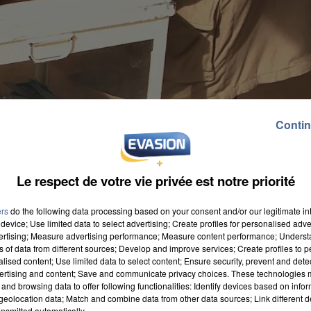
Contin
Le respect de votre vie privée est notre priorité
ers
do the following data processing based on your consent and/or our legitimate int
device; Use limited data to select advertising; Create profiles for personalised adver
vertising; Measure advertising performance; Measure content performance; Unders
ns of data from different sources; Develop and improve services; Create profiles to 
alised content; Use limited data to select content; Ensure security, prevent and detect
ertising and content; Save and communicate privacy choices. These technologies
and browsing data to offer following functionalities: Identify devices based on infor
eolocation data; Match and combine data from other data sources; Link different de
anche à Montalet-le-Bois. Les électeurs et électrices
nsmitted automatically.