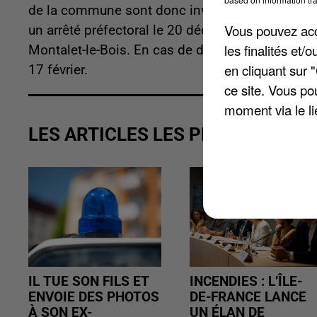
de la commune sont donc invités à venir voter. L
Vous pouvez acce
un arrêté préfectoral le 20 décembre. Quatre pos
les finalités et
Montalet-le-Bois. En cas de deuxième scrutin, 
en cliquant sur 
17 février.
ce site. Vous po
moment via le li
LES ARTICLES LES PLUS VUS
IL TUE SON FILS ET
INCENDIES : L’ÎLE-
ENVOIE DES PHOTOS
DE-FRANCE LANCE
À SON EX-
UN ÉLAN DE