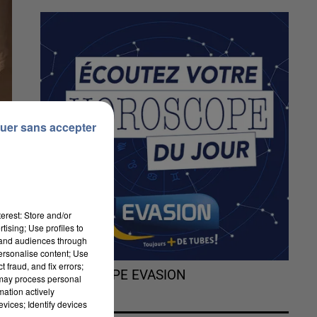
uer sans accepter
erest: Store and/or
tising; Use profiles to
tand audiences through
personalise content; Use
 fraud, and fix errors;
L'HOROSCOPE EVASION
 may process personal
mation actively
vices; Identify devices