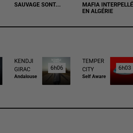
SAUVAGE SONT...
MAFIA INTERPELL
EN ALGÉRIE
KENDJI
TEMPER
6h06
6h06
6h03
6h03
GIRAC
CITY
Andalouse
Self Aware