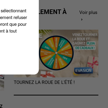
s
 sélectionnant
de
ACTUELLEMENT À
Voir plus
lement refuser
e
GAGNER
eront que pour
nt à tout
TOURNEZ LA ROUE DE L'ÉTÉ !
Z