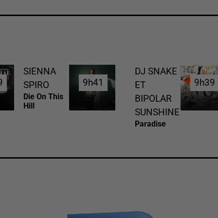
SIENNA
DJ SNAKE
9
9
9h41
9h41
9h39
9h39
SPIRO
ET
Die On This
BIPOLAR
Hill
SUNSHINE
Paradise