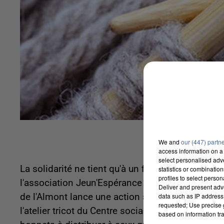
We and
our (447) partn
access information on a 
select personalised ad
La solidarité ne tient qu'à un fil, et parfois celu
statistics or combinatio
profiles to select person
l'association Jeun'Espérance qui oeuvre auprès 
Deliver and present adv
data such as IP address 
de l'Almont lance une action solidaire « une écha
requested; Use precise g
l'atelier tricot du Centre social, des rencontres
based on information tra