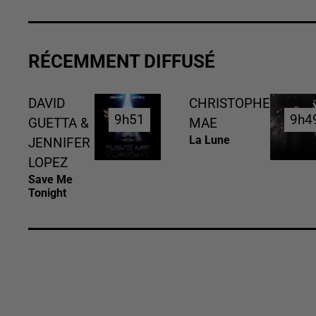
RÉCEMMENT DIFFUSÉ
DAVID
CHRISTOPHE
9h51
9h51
9h4
9h4
GUETTA &
MAE
La Lune
JENNIFER
LOPEZ
Save Me
Tonight