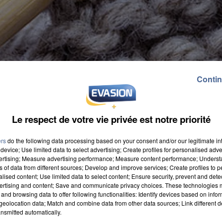
Contin
Le respect de votre vie privée est notre priorité
ers
do the following data processing based on your consent and/or our legitimate int
device; Use limited data to select advertising; Create profiles for personalised adver
vertising; Measure advertising performance; Measure content performance; Unders
i d'une écharpe. A vos aiguilles ! En partenariat avec
ns of data from different sources; Develop and improve services; Create profiles to 
alised content; Use limited data to select content; Ensure security, prevent and detect
des plus démunis à Melun et à Sénart, le Centre socia
ertising and content; Save and communicate privacy choices. These technologies
and browsing data to offer following functionalities: Identify devices based on infor
rpe pour l'hiver ». Des collégiens jusqu'aux seniors d
eolocation data; Match and combine data from other data sources; Link different de
 ont lieu pour confectionner des écharpes, gants et
nsmitted automatically.