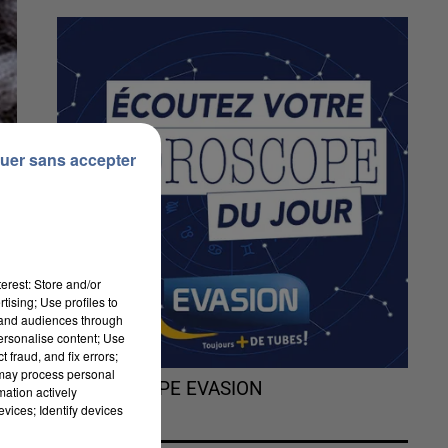
uer sans accepter
erest: Store and/or
tising; Use profiles to
tand audiences through
personalise content; Use
 fraud, and fix errors;
l
 may process personal
L'HOROSCOPE EVASION
mation actively
e
vices; Identify devices