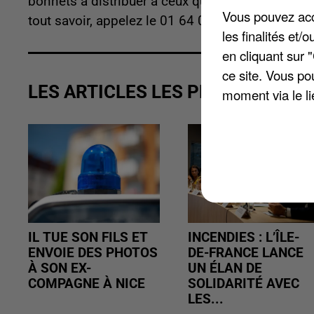
bonnets à distribuer à ceux qui en ont besoin. Le
Vous pouvez acce
tout savoir, appelez le 01 64 09 72 92.
les finalités et
en cliquant sur 
ce site. Vous po
LES ARTICLES LES PLUS VUS
moment via le li
IL TUE SON FILS ET
INCENDIES : L’ÎLE-
ENVOIE DES PHOTOS
DE-FRANCE LANCE
À SON EX-
UN ÉLAN DE
COMPAGNE À NICE
SOLIDARITÉ AVEC
LES...