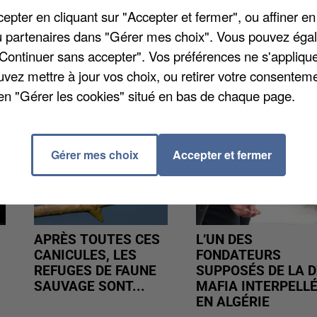
s collectes vont se poursuivre jusqu'à début avril. Po
pter en cliquant sur "Accepter et fermer", ou affiner en
/ou partenaires dans "Gérer mes choix". Vous pouvez éga
"Continuer sans accepter". Vos préférences ne s'appliqu
uvez mettre à jour vos choix, ou retirer votre consenteme
en "Gérer les cookies" situé en bas de chaque page.
Gérer mes choix
Accepter et fermer
APRÈS TOUTES CES
L’UN DES
CANICULES, LES
FONDATEURS
REFUGES DE FAUNE
SUPPOSÉS DE LA D
SAUVAGE SONT...
MAFIA INTERPELL
EN ALGÉRIE