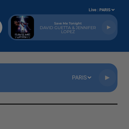
Live :
PARIS
Save Me Tonight
DAVID GUETTA & JENNIFER
LOPEZ
PARIS