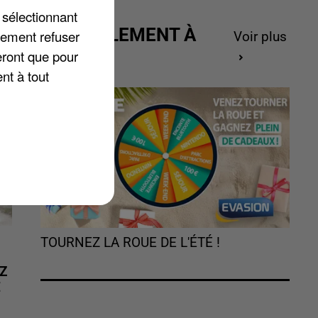
ur
 sélectionnant
ACTUELLEMENT À
lement refuser
Voir plus
GAGNER
eront que pour
nt à tout
TOURNEZ LA ROUE DE L'ÉTÉ !
Z
É