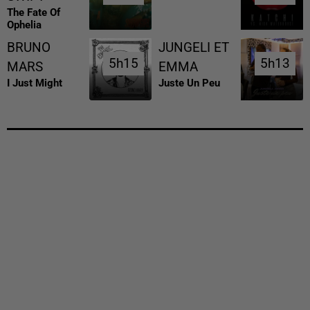
The Fate Of
Ophelia
BRUNO
JUNGELI ET
5h15
5h15
5h13
5h13
MARS
EMMA
I Just Might
Juste Un Peu