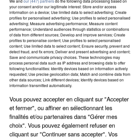
We and
our (447) partners
do the following data processing based on
your consent and/or our legitimate interest: Store and/or access
information on a device; Use limited data to select advertising; Create
profiles for personalised advertising; Use profiles to select personalised
advertising; Measure advertising performance; Measure content
performance; Understand audiences through statistics or combinations
of data from different sources; Develop and improve services; Create
profiles to personalise content; Use profiles to select personalised
content; Use limited data to select content; Ensure security, prevent and
detect fraud, and fix errors; Deliver and present advertising and content;
Save and communicate privacy choices. These technologies may
process personal data such as IP address and browsing data to offer
following functionalities: Identify devices based on information actively
requested; Use precise geolocation data; Match and combine data from
other data sources; Link different devices; Identify devices based on
information transmitted automatically.
APRÈS TOUTES CES CANICULES, LES REFUGES
DE FAUNE SAUVAGE SONT...
Vous pouvez accepter en cliquant sur "Accepter
et fermer", ou affiner en sélectionnant les
finalités et/ou partenaires dans "Gérer mes
choix". Vous pouvez également refuser en
cliquant sur "Continuer sans accepter". Vos