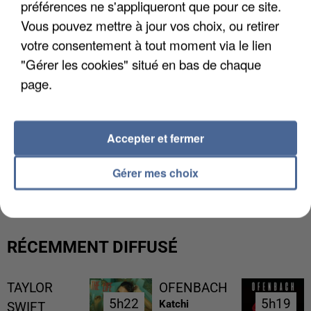
préférences ne s'appliqueront que pour ce site.
Vous pouvez mettre à jour vos choix, ou retirer
votre consentement à tout moment via le lien
"Gérer les cookies" situé en bas de chaque
page.
Accepter et fermer
L’UN DES FONDATEURS SUPPOSÉS DE LA DZ
Gérer mes choix
MAFIA INTERPELLÉ EN ALGÉRIE
RÉCEMMENT DIFFUSÉ
TAYLOR
OFENBACH
5h22
5h22
5h19
5h19
Katchi
SWIFT