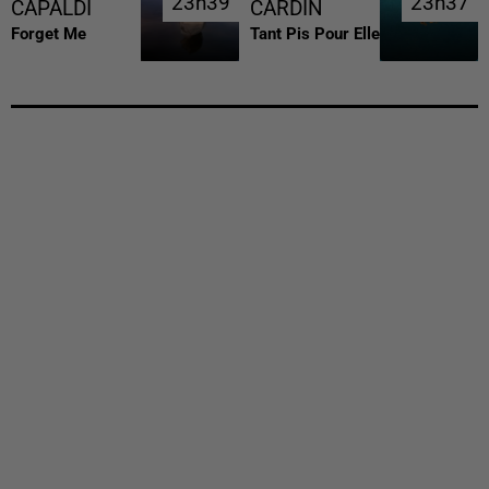
23h39
23h39
23h37
23h37
CAPALDI
CARDIN
Forget Me
Tant Pis Pour Elle