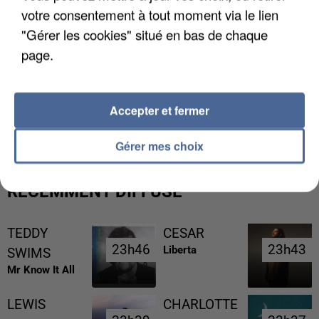
votre consentement à tout moment via le lien
"Gérer les cookies" situé en bas de chaque
page.
L’UN DES FONDATEURS SUPPOSÉS DE LA DZ
Accepter et fermer
MAFIA INTERPELLÉ EN ALGÉRIE
Gérer mes choix
RÉCEMMENT DIFFUSÉ
TEDDY
CESAR
23h46
23h46
23h43
23h43
Liberta
SWIMS
Mr Know It All
LEWIS
CHARLOTTE