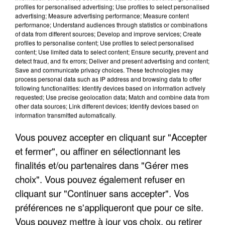
profiles for personalised advertising; Use profiles to select personalised
advertising; Measure advertising performance; Measure content
performance; Understand audiences through statistics or combinations
of data from different sources; Develop and improve services; Create
profiles to personalise content; Use profiles to select personalised
content; Use limited data to select content; Ensure security, prevent and
detect fraud, and fix errors; Deliver and present advertising and content;
Save and communicate privacy choices. These technologies may
process personal data such as IP address and browsing data to offer
following functionalities: Identify devices based on information actively
requested; Use precise geolocation data; Match and combine data from
APRÈS TOUTES CES CANICULES, LES REFUGES
other data sources; Link different devices; Identify devices based on
DE FAUNE SAUVAGE SONT...
information transmitted automatically.
Vous pouvez accepter en cliquant sur "Accepter
et fermer", ou affiner en sélectionnant les
finalités et/ou partenaires dans "Gérer mes
choix". Vous pouvez également refuser en
cliquant sur "Continuer sans accepter". Vos
préférences ne s'appliqueront que pour ce site.
Vous pouvez mettre à jour vos choix, ou retirer