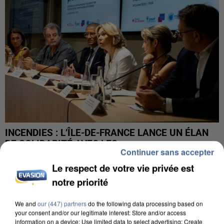
INCENDIES : L’ÎLE-DE-FRANCE LANCE UN ÉLAN
DE SOLIDARITÉ AVEC LES...
Continuer sans accepter
Le respect de votre vie privée est
notre priorité
We and
our (447) partners
do the following data processing based on
your consent and/or our legitimate interest: Store and/or access
information on a device; Use limited data to select advertising; Create