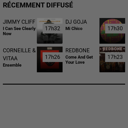
RÉCEMMENT DIFFUSÉ
JIMMY CLIFF
DJ GOJA
17h32
17h32
17h30
17h30
I Can See Clearly
Mi Chico
Now
CORNEILLE &
REDBONE
17h26
17h26
17h23
17h23
Come And Get
VITAA
Your Love
Ensemble