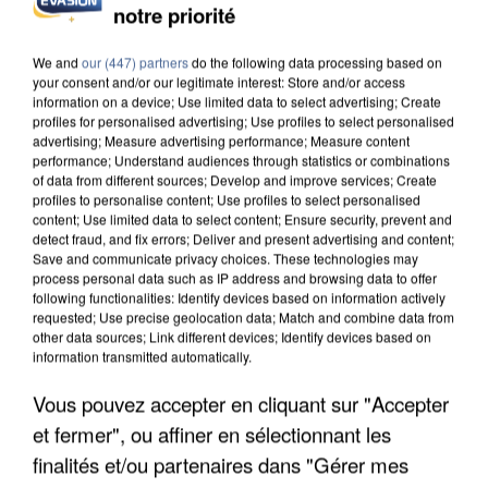
notre priorité
UN SECOND CADRE DE LA DZ MAFIA
INTERPELLÉ EN ALGÉRIE
We and
our (447) partners
do the following data processing based on
your consent and/or our legitimate interest: Store and/or access
information on a device; Use limited data to select advertising; Create
profiles for personalised advertising; Use profiles to select personalised
advertising; Measure advertising performance; Measure content
performance; Understand audiences through statistics or combinations
of data from different sources; Develop and improve services; Create
profiles to personalise content; Use profiles to select personalised
content; Use limited data to select content; Ensure security, prevent and
detect fraud, and fix errors; Deliver and present advertising and content;
Save and communicate privacy choices. These technologies may
process personal data such as IP address and browsing data to offer
following functionalities: Identify devices based on information actively
requested; Use precise geolocation data; Match and combine data from
other data sources; Link different devices; Identify devices based on
information transmitted automatically.
Vous pouvez accepter en cliquant sur "Accepter
et fermer", ou affiner en sélectionnant les
UNE TOURISTE DE L’OISE EMPORTÉE PAR UNE
COULÉE DE BOUE EN HAUTE-SAVOIE
finalités et/ou partenaires dans "Gérer mes