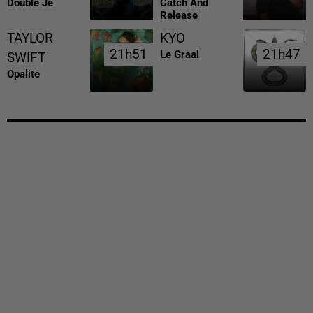
Double Je
Catch And
Release
TAYLOR
KYO
21h51
21h51
21h47
21h47
Le Graal
SWIFT
Opalite