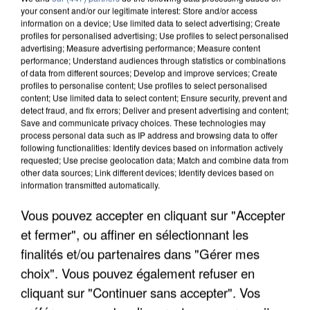
your consent and/or our legitimate interest: Store and/or access
information on a device; Use limited data to select advertising; Create
profiles for personalised advertising; Use profiles to select personalised
advertising; Measure advertising performance; Measure content
performance; Understand audiences through statistics or combinations
of data from different sources; Develop and improve services; Create
profiles to personalise content; Use profiles to select personalised
content; Use limited data to select content; Ensure security, prevent and
detect fraud, and fix errors; Deliver and present advertising and content;
Save and communicate privacy choices. These technologies may
process personal data such as IP address and browsing data to offer
following functionalities: Identify devices based on information actively
requested; Use precise geolocation data; Match and combine data from
other data sources; Link different devices; Identify devices based on
information transmitted automatically.
UN SECOND CADRE DE LA DZ MAFIA
INTERPELLÉ EN ALGÉRIE
Vous pouvez accepter en cliquant sur "Accepter
et fermer", ou affiner en sélectionnant les
finalités et/ou partenaires dans "Gérer mes
choix". Vous pouvez également refuser en
cliquant sur "Continuer sans accepter". Vos