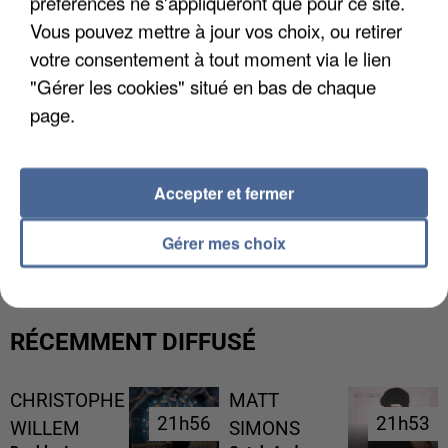
préférences ne s'appliqueront que pour ce site.
Vous pouvez mettre à jour vos choix, ou retirer
votre consentement à tout moment via le lien
"Gérer les cookies" situé en bas de chaque
page.
Accepter et fermer
UNE TOURISTE DE L’OISE EMPORTÉE PAR UNE
COULÉE DE BOUE EN HAUTE-SAVOIE
Gérer mes choix
RÉCEMMENT DIFFUSÉ
CHRISTOPHE
MATT
21h56
21h56
21h53
21h53
WILLEM
SIMONS