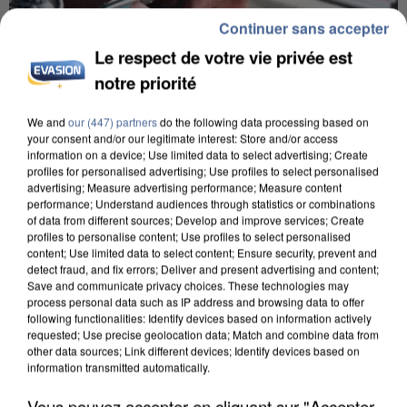
Continuer sans accepter
Le respect de votre vie privée est
notre priorité
We and
our (447) partners
do the following data processing based on
your consent and/or our legitimate interest: Store and/or access
L’UN DES FONDATEURS SUPPOSÉS DE LA DZ
information on a device; Use limited data to select advertising; Create
MAFIA INTERPELLÉ EN ALGÉRIE
profiles for personalised advertising; Use profiles to select personalised
advertising; Measure advertising performance; Measure content
performance; Understand audiences through statistics or combinations
of data from different sources; Develop and improve services; Create
profiles to personalise content; Use profiles to select personalised
content; Use limited data to select content; Ensure security, prevent and
detect fraud, and fix errors; Deliver and present advertising and content;
Save and communicate privacy choices. These technologies may
process personal data such as IP address and browsing data to offer
following functionalities: Identify devices based on information actively
requested; Use precise geolocation data; Match and combine data from
other data sources; Link different devices; Identify devices based on
information transmitted automatically.
Vous pouvez accepter en cliquant sur "Accepter