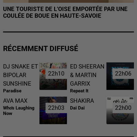
UNE TOURISTE DE L’OISE EMPORTÉE PAR UNE
COULÉE DE BOUE EN HAUTE-SAVOIE
RÉCEMMENT DIFFUSÉ
DJ SNAKE ET
ED SHEERAN
22h10
22h10
22h06
22h06
BIPOLAR
& MARTIN
SUNSHINE
GARRIX
Paradise
Repeat It
AVA MAX
SHAKIRA
22h03
22h03
22h00
22h00
Who's Laughing
Dai Dai
Now