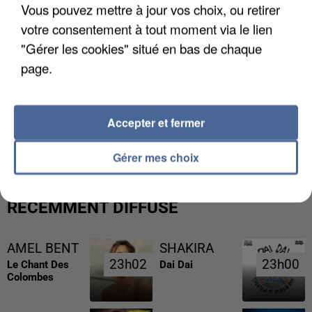
Vous pouvez mettre à jour vos choix, ou retirer
votre consentement à tout moment via le lien
"Gérer les cookies" situé en bas de chaque
page.
L’UN DES FONDATEURS SUPPOSÉS DE LA DZ
Accepter et fermer
MAFIA INTERPELLÉ EN ALGÉRIE
Gérer mes choix
RÉCEMMENT DIFFUSÉ
AMEL BENT
SHAKIRA
23h02
23h02
23h00
23h00
Le Chant Des
Dai Dai
Colombes