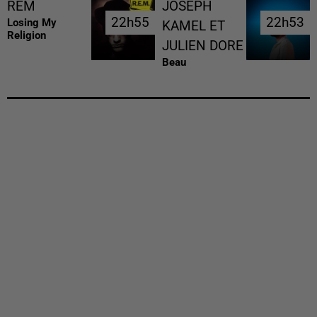
REM
JOSEPH
22h55
22h55
22h53
22h53
Losing My
KAMEL ET
Religion
JULIEN DORE
Beau