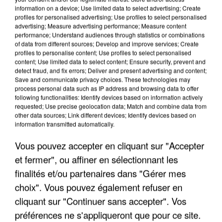
information on a device; Use limited data to select advertising; Create
profiles for personalised advertising; Use profiles to select personalised
advertising; Measure advertising performance; Measure content
performance; Understand audiences through statistics or combinations
of data from different sources; Develop and improve services; Create
profiles to personalise content; Use profiles to select personalised
content; Use limited data to select content; Ensure security, prevent and
detect fraud, and fix errors; Deliver and present advertising and content;
Save and communicate privacy choices. These technologies may
process personal data such as IP address and browsing data to offer
following functionalities: Identify devices based on information actively
requested; Use precise geolocation data; Match and combine data from
APRÈS TOUTES CES CANICULES, LES REFUGES
other data sources; Link different devices; Identify devices based on
information transmitted automatically.
DE FAUNE SAUVAGE SONT...
Vous pouvez accepter en cliquant sur "Accepter
et fermer", ou affiner en sélectionnant les
finalités et/ou partenaires dans "Gérer mes
choix". Vous pouvez également refuser en
cliquant sur "Continuer sans accepter". Vos
préférences ne s'appliqueront que pour ce site.