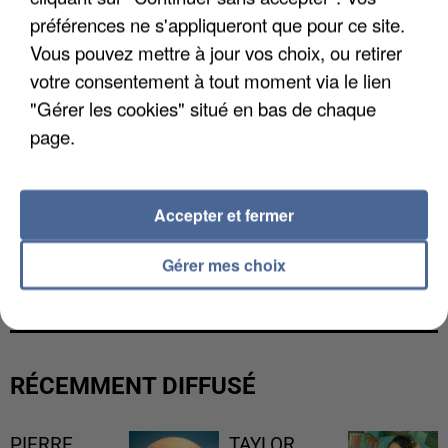
préférences ne s'appliqueront que pour ce site.
Vous pouvez mettre à jour vos choix, ou retirer
votre consentement à tout moment via le lien
"Gérer les cookies" situé en bas de chaque
page.
Accepter et fermer
LES DONNÉES DE 300 000 CLIENTS DÉROBÉES À
Gérer mes choix
INTERMARCHÉ APRÈS UNE...
RÉCEMMENT DIFFUSÉ
PIERRE
TAYLOR