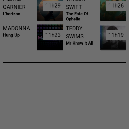
11h29
11h29
11h26
11h26
GARNIER
SWIFT
L'horizon
The Fate Of
Ophelia
MADONNA
TEDDY
11h23
11h23
11h19
11h19
Hung Up
SWIMS
Mr Know It All