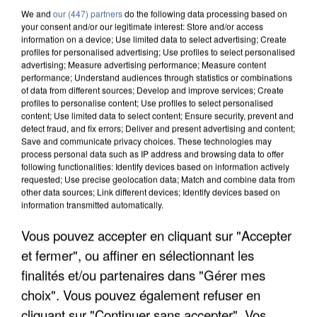
We and
our (447) partners
do the following data processing based on
your consent and/or our legitimate interest: Store and/or access
information on a device; Use limited data to select advertising; Create
profiles for personalised advertising; Use profiles to select personalised
advertising; Measure advertising performance; Measure content
performance; Understand audiences through statistics or combinations
of data from different sources; Develop and improve services; Create
profiles to personalise content; Use profiles to select personalised
content; Use limited data to select content; Ensure security, prevent and
detect fraud, and fix errors; Deliver and present advertising and content;
Save and communicate privacy choices. These technologies may
process personal data such as IP address and browsing data to offer
following functionalities: Identify devices based on information actively
requested; Use precise geolocation data; Match and combine data from
other data sources; Link different devices; Identify devices based on
information transmitted automatically.
UNE TOURISTE DE L’OISE EMPORTÉE PAR UNE
Vous pouvez accepter en cliquant sur "Accepter
COULÉE DE BOUE EN HAUTE-SAVOIE
et fermer", ou affiner en sélectionnant les
finalités et/ou partenaires dans "Gérer mes
choix". Vous pouvez également refuser en
cliquant sur "Continuer sans accepter". Vos