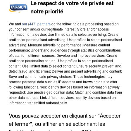
Le respect de votre vie privée est
notre priorité
UNE TOURISTE DE L’OISE EMPORTÉE PAR UNE
We and
our (447) partners
do the following data processing based on
COULÉE DE BOUE EN HAUTE-SAVOIE
your consent and/or our legitimate interest: Store and/or access
information on a device; Use limited data to select advertising; Create
profiles for personalised advertising; Use profiles to select personalised
advertising; Measure advertising performance; Measure content
performance; Understand audiences through statistics or combinations
of data from different sources; Develop and improve services; Create
profiles to personalise content; Use profiles to select personalised
content; Use limited data to select content; Ensure security, prevent and
detect fraud, and fix errors; Deliver and present advertising and content;
Save and communicate privacy choices. These technologies may
process personal data such as IP address and browsing data to offer
following functionalities: Identify devices based on information actively
requested; Use precise geolocation data; Match and combine data from
other data sources; Link different devices; Identify devices based on
information transmitted automatically.
Vous pouvez accepter en cliquant sur "Accepter
et fermer", ou affiner en sélectionnant les
LES DONNÉES DE 300 000 CLIENTS DÉROBÉES À