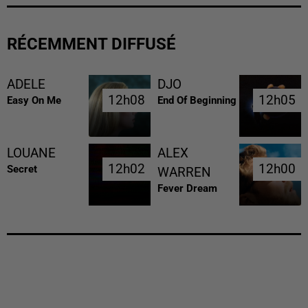
RÉCEMMENT DIFFUSÉ
ADELE
DJO
12h08
12h08
12h05
12h05
Easy On Me
End Of Beginning
LOUANE
ALEX
12h02
12h02
12h00
12h00
Secret
WARREN
Fever Dream