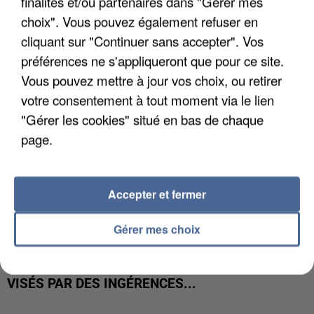
finalités et/ou partenaires dans "Gérer mes
INTERMARCHÉ APRÈS UNE...
choix". Vous pouvez également refuser en
cliquant sur "Continuer sans accepter". Vos
préférences ne s'appliqueront que pour ce site.
Vous pouvez mettre à jour vos choix, ou retirer
votre consentement à tout moment via le lien
"Gérer les cookies" situé en bas de chaque
page.
Accepter et fermer
Gérer mes choix
GABRIEL ATTAL ET RAPHAËL GLUCKSMANN
VISÉS PAR DES INGÉRENCES...