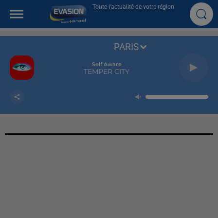
Toute l'actualité de votre région
PARIS
Self Aware
TEMPER CITY