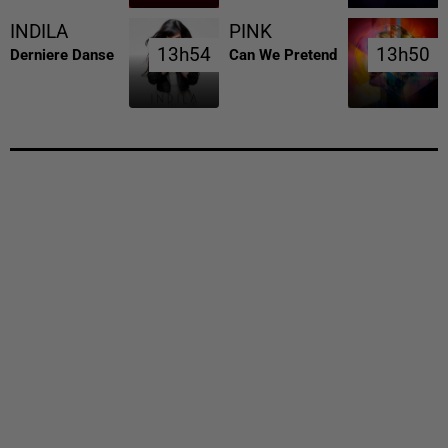
INDILA
PINK
13h54
13h54
13h50
13h50
Derniere Danse
Can We Pretend