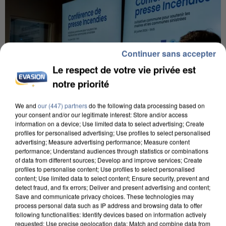
Continuer sans accepter
Le respect de votre vie privée est
notre priorité
We and
our (447) partners
do the following data processing based on
your consent and/or our legitimate interest: Store and/or access
information on a device; Use limited data to select advertising; Create
profiles for personalised advertising; Use profiles to select personalised
advertising; Measure advertising performance; Measure content
performance; Understand audiences through statistics or combinations
INCENDIES : L’ÎLE-DE-FRANCE LANCE UN ÉLAN
of data from different sources; Develop and improve services; Create
profiles to personalise content; Use profiles to select personalised
DE SOLIDARITÉ AVEC LES...
content; Use limited data to select content; Ensure security, prevent and
detect fraud, and fix errors; Deliver and present advertising and content;
Save and communicate privacy choices. These technologies may
process personal data such as IP address and browsing data to offer
following functionalities: Identify devices based on information actively
requested; Use precise geolocation data; Match and combine data from