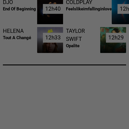
DJO
COLDPLAY
12h40
12h40
12
12
End Of Beginning
Feelslikeimfallinginlove
HELENA
TAYLOR
12h33
12h33
12h29
12h29
Tout A Changé
SWIFT
Opalite