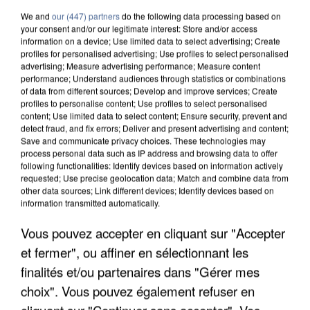
We and
our (447) partners
do the following data processing based on
your consent and/or our legitimate interest: Store and/or access
information on a device; Use limited data to select advertising; Create
profiles for personalised advertising; Use profiles to select personalised
advertising; Measure advertising performance; Measure content
performance; Understand audiences through statistics or combinations
of data from different sources; Develop and improve services; Create
profiles to personalise content; Use profiles to select personalised
content; Use limited data to select content; Ensure security, prevent and
detect fraud, and fix errors; Deliver and present advertising and content;
Save and communicate privacy choices. These technologies may
process personal data such as IP address and browsing data to offer
following functionalities: Identify devices based on information actively
requested; Use precise geolocation data; Match and combine data from
other data sources; Link different devices; Identify devices based on
information transmitted automatically.
UN SECOND CADRE DE LA DZ MAFIA
Vous pouvez accepter en cliquant sur "Accepter
INTERPELLÉ EN ALGÉRIE
et fermer", ou affiner en sélectionnant les
finalités et/ou partenaires dans "Gérer mes
choix". Vous pouvez également refuser en