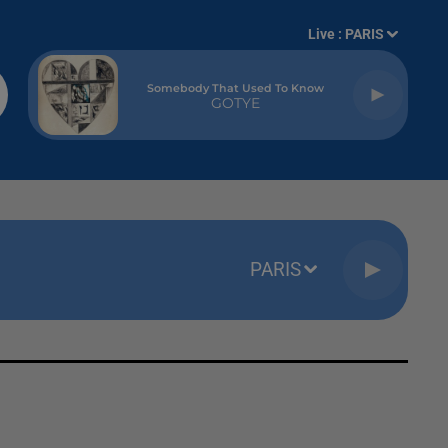
Live :
PARIS
Somebody That Used To Know
GOTYE
PARIS