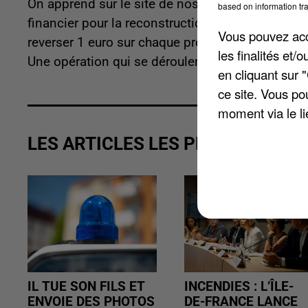
On apprend sur le site de nos confrères
Actu78
based on information tra
financier pour la reconstruction de Notre-Dame d
Vous pouvez acce
reverser 1 euro sur chaque prestation adulte. De 
les finalités et
Une opération qui se déroulera jusqu'au 10 juin 
en cliquant sur 
ce site. Vous po
moment via le li
LES ARTICLES LES PLUS VUS
IL TUE SON FILS ET
INCENDIES : L’ÎLE-
ENVOIE DES PHOTOS
DE-FRANCE LANCE