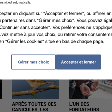
qu'une coiffeuse a décidé d'apporter un soutien
nsmitted automatically.
e Paris. Cette coiffeuse de Villepreux a décidé de
pter en cliquant sur "Accepter et fermer", ou affiner en
l'argent qui sera remis à la Fondation du patrimoine.
/ou partenaires dans "Gérer mes choix". Vous pouvez éga
prochain.
"Continuer sans accepter". Vos préférences ne s'appliqu
uvez mettre à jour vos choix, ou retirer votre consenteme
en "Gérer les cookies" situé en bas de chaque page.
Gérer mes choix
Accepter et fermer
APRÈS TOUTES CES
L’UN DES
CANICULES, LES
FONDATEURS