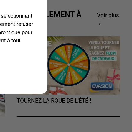
ACTUELLEMENT À
 sélectionnant
Voir plus
GAGNER
lement refuser
eront que pour
nt à tout
TOURNEZ LA ROUE DE L'ÉTÉ !