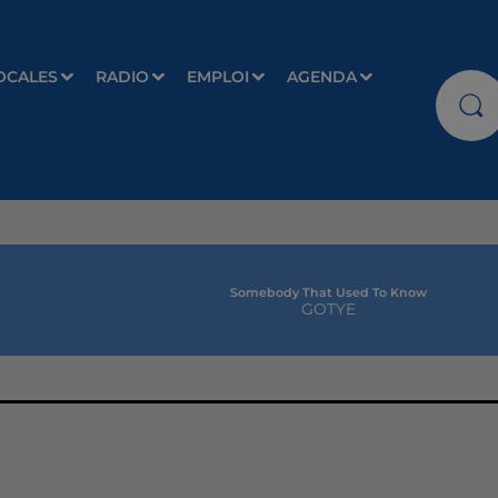
OCALES
RADIO
EMPLOI
AGENDA
Somebody That Used To Know
GOTYE