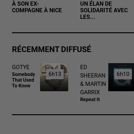
À SON EX-
UN ÉLAN DE
COMPAGNE À NICE
SOLIDARITÉ AVEC
LES...
RÉCEMMENT DIFFUSÉ
GOTYE
ED
6h13
6h13
6h10
6h10
Somebody
SHEERAN
That Used
& MARTIN
To Know
GARRIX
Repeat It