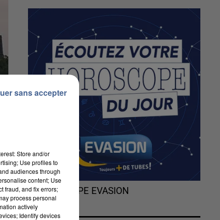
uer sans accepter
erest: Store and/or
tising; Use profiles to
tand audiences through
personalise content; Use
 fraud, and fix errors;
L'HOROSCOPE EVASION
 may process personal
mation actively
vices; Identify devices