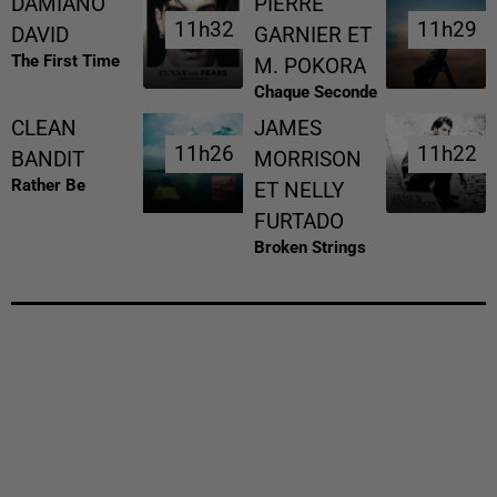
DAMIANO
PIERRE
11h32
11h32
11h29
11h29
DAVID
GARNIER ET
The First Time
M. POKORA
Chaque Seconde
CLEAN
JAMES
11h26
11h26
11h22
11h22
BANDIT
MORRISON
Rather Be
ET NELLY
FURTADO
Broken Strings