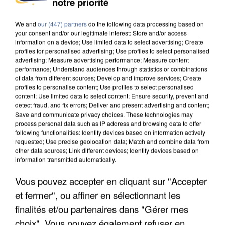
notre priorité
We and
our (447) partners
do the following data processing based on
your consent and/or our legitimate interest: Store and/or access
information on a device; Use limited data to select advertising; Create
profiles for personalised advertising; Use profiles to select personalised
advertising; Measure advertising performance; Measure content
performance; Understand audiences through statistics or combinations
of data from different sources; Develop and improve services; Create
profiles to personalise content; Use profiles to select personalised
content; Use limited data to select content; Ensure security, prevent and
detect fraud, and fix errors; Deliver and present advertising and content;
Save and communicate privacy choices. These technologies may
process personal data such as IP address and browsing data to offer
following functionalities: Identify devices based on information actively
requested; Use precise geolocation data; Match and combine data from
other data sources; Link different devices; Identify devices based on
information transmitted automatically.
APRÈS TOUTES CES CANICULES, LES REFUGES
DE FAUNE SAUVAGE SONT...
Vous pouvez accepter en cliquant sur "Accepter
et fermer", ou affiner en sélectionnant les
finalités et/ou partenaires dans "Gérer mes
choix". Vous pouvez également refuser en