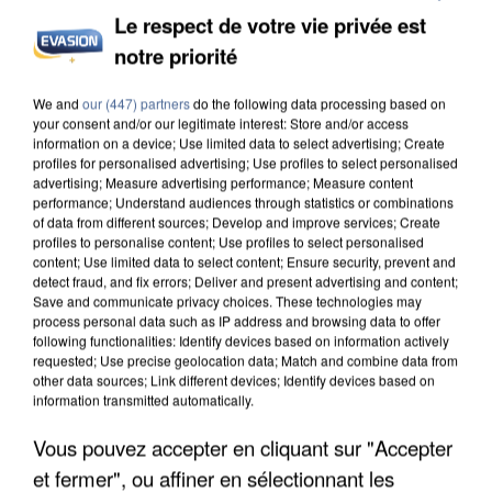
Le respect de votre vie privée est
notre priorité
INCENDIES : L’ÎLE-DE-FRANCE LANCE UN ÉLAN
We and
our (447) partners
do the following data processing based on
DE SOLIDARITÉ AVEC LES...
your consent and/or our legitimate interest: Store and/or access
information on a device; Use limited data to select advertising; Create
profiles for personalised advertising; Use profiles to select personalised
advertising; Measure advertising performance; Measure content
performance; Understand audiences through statistics or combinations
of data from different sources; Develop and improve services; Create
profiles to personalise content; Use profiles to select personalised
content; Use limited data to select content; Ensure security, prevent and
detect fraud, and fix errors; Deliver and present advertising and content;
Save and communicate privacy choices. These technologies may
process personal data such as IP address and browsing data to offer
following functionalities: Identify devices based on information actively
requested; Use precise geolocation data; Match and combine data from
other data sources; Link different devices; Identify devices based on
information transmitted automatically.
Vous pouvez accepter en cliquant sur "Accepter
et fermer", ou affiner en sélectionnant les