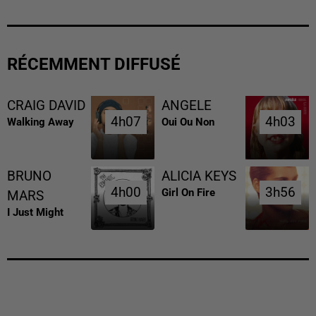
RÉCEMMENT DIFFUSÉ
CRAIG DAVID
ANGELE
4h07
4h07
4h03
4h03
Walking Away
Oui Ou Non
BRUNO
ALICIA KEYS
4h00
4h00
3h56
3h56
Girl On Fire
MARS
I Just Might