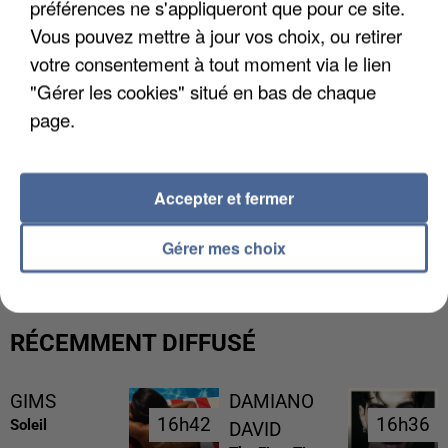
préférences ne s'appliqueront que pour ce site.
Vous pouvez mettre à jour vos choix, ou retirer
votre consentement à tout moment via le lien
"Gérer les cookies" situé en bas de chaque
page.
Accepter et fermer
LES DONNÉES DE 300 000 CLIENTS DÉROBÉES À
INTERMARCHÉ APRÈS UNE...
Gérer mes choix
RÉCEMMENT DIFFUSÉ
GIMS
DAMIANO
16h42
16h42
16h36
16h36
Soleil
DAVID