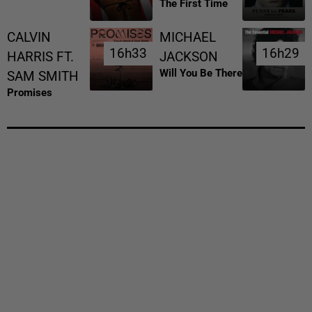
The First Time
CALVIN
MICHAEL
16h33
16h33
16h29
16h29
HARRIS FT.
JACKSON
Will You Be There
SAM SMITH
Promises