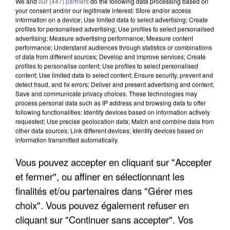
We and
our (447) partners
do the following data processing based on
your consent and/or our legitimate interest: Store and/or access
information on a device; Use limited data to select advertising; Create
profiles for personalised advertising; Use profiles to select personalised
advertising; Measure advertising performance; Measure content
performance; Understand audiences through statistics or combinations
of data from different sources; Develop and improve services; Create
profiles to personalise content; Use profiles to select personalised
content; Use limited data to select content; Ensure security, prevent and
detect fraud, and fix errors; Deliver and present advertising and content;
Save and communicate privacy choices. These technologies may
process personal data such as IP address and browsing data to offer
following functionalities: Identify devices based on information actively
requested; Use precise geolocation data; Match and combine data from
other data sources; Link different devices; Identify devices based on
information transmitted automatically.
UNE TOURISTE DE L’OISE EMPORTÉE PAR UNE
COULÉE DE BOUE EN HAUTE-SAVOIE
Vous pouvez accepter en cliquant sur "Accepter
et fermer", ou affiner en sélectionnant les
finalités et/ou partenaires dans "Gérer mes
choix". Vous pouvez également refuser en
cliquant sur "Continuer sans accepter". Vos